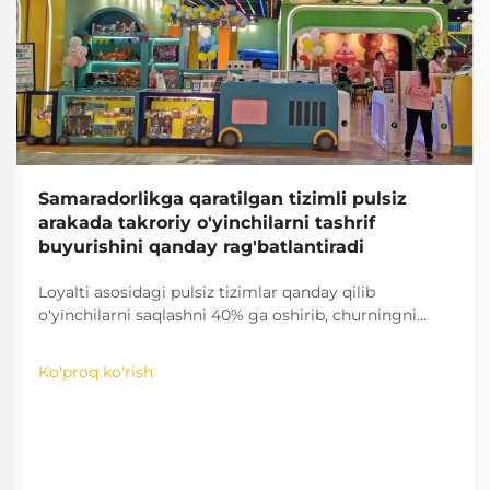
Samaradorlikga qaratilgan tizimli pulsiz
arakada takroriy o'yinchilarni tashrif
buyurishini qanday rag'batlantiradi
Loyalti asosidagi pulsiz tizimlar qanday qilib
o'yinchilarni saqlashni 40% ga oshirib, churningni
kamaytirishini bilib oling. Qiziqishni oshiruvchi
o'yinlashtirish strategiyalari haqida batafsil ma'lumot
Ko'proq ko'rish
oling — endi to'liq tahlilni ko'ring.