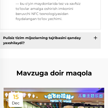
— bu o'yin maydonlarida tez va xavfsiz
to'lovlar amalga oshirish imkonini
beruvchi NFC texnologiyasidan
foydalangan to'lov yechimi.
Pulisiz tizim mijozlarning tajribasini qanday
yaxshilaydi?
Mavzuga doir maqola
15
Dec