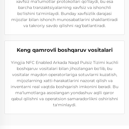
xavfsiz ma'lumotlar protokollari qo'llaydi, bu esa
barcha tranzaktsiyalarning xavfsiz va ishonchli
bo'lishini ta'minlaydi. Bunday xavfsizlik darajasi
mijozlar bilan ishonch munosabatlarini shakllantiradi
va takroriy savdo qilishni rag'batlantiradi.
Keng qamrovli boshqaruv vositalari
Yingjia NFC Enabled Arkada Naqd Pulsiz Tizimi kuchli
boshqaruv vositalari bilan jihozlangan bo'lib, bu
vositalar maydon operatorlariga sotuvlarni kuzatish,
mijozlarning xatti-harakatlarini nazorat qilish va
inventarni real vaqtda boshqarish imkonini beradi. Bu
ma'lumotlarga asoslangan yondashuv aqlli qaror
qabul qilishni va operatsion samaradorlikni oshirishni
ta'minlaydi.