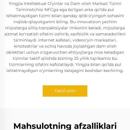
Yingjia Intellektual O'yinlar va Dam olish Markazi Tizimi
Ta'minotchisi NFCga ega bo'lgan arka qo'lda pul
ishlatmaydigan tizimi bilan qanday qilib o'yingoh sohasini
inqilob qilayotganini biling. Bu innovatsion yechim
mijozlarga silliq tranzaktsiyalar imkonini beradi, mijozlarga
xizmat ko'rsatish sifatini oshirib, xavfsizlik va samaradorlikni
ta'minlaydi. Internet kafelari, videoo'yin markazlari,
kinoteatrlar va ochiq havoda joylashgan dam olish
ob'ektlari uchun o'zgaruvchan ehtiyojlarga mos keladigan
tizimlar taklif qilishda bizning 25 yillik tajribamiz bu
tizimlarning sifatini kafolatlaydi. Yingjia bilan qo'lda pul
ishlatmaydigan o'yinlarning kelajagini boshdan kechiring.
Taklif olish
Mahsulotning afzalliklari