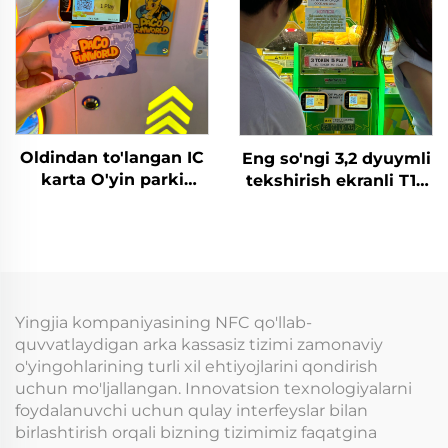
Qoldiq kreditni
O'tkazish parklari
faollashtirish yoki
uchun
yechib olish
Oldindan to'langan IC
Eng so'ngi 3,2 dyuymli
karta O'yin parki
tekshirish ekranli T10
uchun karta o'qish
arakat o'yin
tizimi RFID karta
markazlari uchun WIFI
o'qish qurilmasi tanga
kartani o'qish
bilan to'lanadigan
terminali
o'yinlar uchun
Yingjia kompaniyasining NFC qo'llab-
quvvatlaydigan arka kassasiz tizimi zamonaviy
o'yingohlarining turli xil ehtiyojlarini qondirish
uchun mo'ljallangan. Innovatsion texnologiyalarni
foydalanuvchi uchun qulay interfeyslar bilan
birlashtirish orqali bizning tizimimiz faqatgina