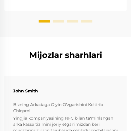
Mijozlar sharhlari
John Smith
Bizning Arkadaga O'yin O'zgarishini Keltirib
Chiqardi!
Yingjia kompaniyasining NFC bilan ta'minlangan
arka kassa tizimini joriy etganimizdan beri
mijozlarimiz o'yin tajribasida sezilarli yaxshilanishni