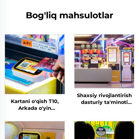
Bog'liq mahsulotlar
Shaxsiy rivojlantirish
Kartani o'qish T10,
dasturiy ta'minoti
Arkada o'yin
Daromadlar jadvali
mashinasida sozlash,
Tahlil Tokenlarni
A'zolik
boshqarish tizimi Ichki
kartasi/vristbandini
o'yin maydonchasi
tekshirish orqali
Arked o'yin markazlari