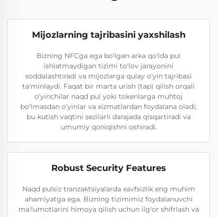
Mijozlarning tajribasini yaxshilash
Bizning NFCga ega bo'lgan arka qo'lda pul
ishlatmaydigan tizimi to'lov jarayonini
soddalashtiradi va mijozlarga qulay o'yin tajribasi
ta'minlaydi. Faqat bir marta urish (tap) qilish orqali
o'yinchilar naqd pul yoki tokenlarga muhtoj
bo'lmasdan o'yinlar va xizmatlardan foydalana oladi;
bu kutish vaqtini sezilarli darajada qisqartiradi va
umumiy qoniqishni oshiradi.
Robust Security Features
Naqd pulsiz tranzaktsiyalarda xavfsizlik eng muhim
ahamiyatga ega. Bizning tizimimiz foydalanuvchi
ma'lumotlarini himoya qilish uchun ilg'or shifrlash va