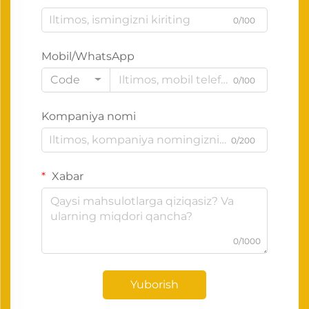
0/100
Mobil/WhatsApp
Code
0/100
Kompaniya nomi
0/200
Xabar
0/1000
Yuborish