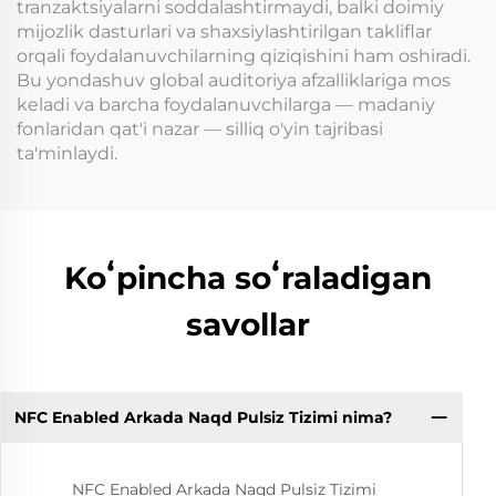
tranzaktsiyalarni soddalashtirmaydi, balki doimiy
mijozlik dasturlari va shaxsiylashtirilgan takliflar
orqali foydalanuvchilarning qiziqishini ham oshiradi.
Bu yondashuv global auditoriya afzalliklariga mos
keladi va barcha foydalanuvchilarga — madaniy
fonlaridan qat'i nazar — silliq o'yin tajribasi
ta'minlaydi.
Koʻpincha soʻraladigan
savollar
NFC Enabled Arkada Naqd Pulsiz Tizimi nima?
NFC Enabled Arkada Naqd Pulsiz Tizimi