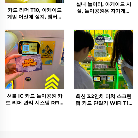
실내 놀이터, 아케이드 시
카드 리더 T10, 아케이드
설, 놀이공원용 자기개발
게임 머신에 설치, 멤버십
소프트웨어 수익 차트 분석
카드/손목 밴드를 탭하여
토큰 관리 시스템
잔액 크레딧 활성화 또는
인출
선불 IC 카드 놀이공원 카
최신 3.2인치 터치 스크린
드 리더 관리 시스템 RFID
탭 카드 단말기 WIFI T10
카드 리더 코인 오락기기용
아케이드 카드 리더기, 오
락 게임 센터용