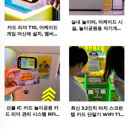
실내 놀이터, 아케이드 시
카드 리더 T10, 아케이드
설, 놀이공원용 자기개발
게임 머신에 설치, 멤버십
소프트웨어 수익 차트 분석
카드/손목 밴드를 탭하여
토큰 관리 시스템
잔액 크레딧 활성화 또는
인출
선불 IC 카드 놀이공원 카
최신 3.2인치 터치 스크린
드 리더 관리 시스템 RFID
탭 카드 단말기 WIFI T10
카드 리더 코인 오락기기용
아케이드 카드 리더기, 오
락 게임 센터용