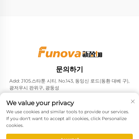
문의하기
Add: J105.스타툰 시티. No.143, 동잉신 로드(동환 대베 구),
광저우시 판위구, 광둥성
전화:
+86-13724026597
We value your privacy
이메일:
[email protected]
We use cookies and similar tools to provide our services.
If you don't want to accept all cookies, click Personalize
cookies.
Copyright © 2025 by Guangzhou Xinyingjia System