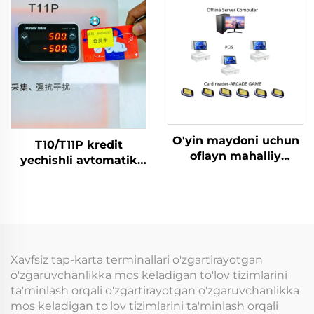
kartani o'qish
mashinasining o'qish
terminali
terminali plastmassa
yapon tilida
O'yin maydoni uchun
T10/T11P kredit
oflayn mahalliy
yechishli avtomatik
tarmoq RFID-karta
o'yinlar terminali: o'yin
o'quvchi boshqaruv
kartasini kiritib
tizimi ma'lumotlar
o'ynash, tanga bilan
tahlili mashinasi
boshqariladigan o'yin
boshqaruv teyp-karta
mashinasi
terminali
Xavfsiz tap-karta terminallari o'zgartirayotgan
o'zgaruvchanlikka mos keladigan to'lov tizimlarini
ta'minlash orqali o'zgartirayotgan o'zgaruvchanlikka
mos keladigan to'lov tizimlarini ta'minlash orqali