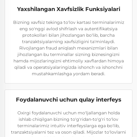
Yaxshilangan Xavfsizlik Funksiyalari
Bizning xavfsiz tekinga to'lov kartasi terminalarimiz
eng so'nggi avlod shifrlash va autentifikatsiya
protokollari bilan jihozlangan bo'lib, barcha
tranzaktsiyalarning xavfsizligini ta'minlaydi.
Rivojlangan fraud aniqlash mexanizmlari bilan
jihozlangan bu terminallar sizning biznesingizni
hamda mijozlaringizni ehtimoliy xavflardan himoya
qiladi va operatsiyalaringizda ishonch va ishonchni
mustahkamlashga yordam beradi.
Foydalanuvchi uchun qulay interfeys
Oxirgi foydalanuvchi uchun mo'ljallangan holda
ishlab chiqilgan bizning to'g'ridan-to'g'ri to'lov
terminalarimiz intuitiv interfeyslarga ega bo'lib,
tranzaktsiyalarni tez va oson qiladi. Mijozlar to'lovlarni