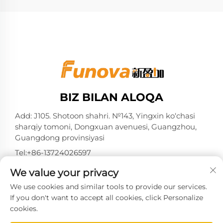
BIZ BILAN ALOQA
Add: J105. Shotoon shahri. №143, Yingxin ko‘chasi
sharqiy tomoni, Dongxuan avenuesi, Guangzhou,
Guangdong provinsiyasi
Tel:
+86-13724026597
Elektron pochta:
[email protected]
We value your privacy
We use cookies and similar tools to provide our services.
If you don't want to accept all cookies, click Personalize
cookies.
Nashr huquqi Guangzhou Xinyingjia System