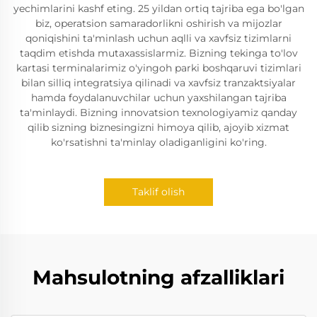
yechimlarini kashf eting. 25 yildan ortiq tajriba ega bo'lgan
biz, operatsion samaradorlikni oshirish va mijozlar
qoniqishini ta'minlash uchun aqlli va xavfsiz tizimlarni
taqdim etishda mutaxassislarmiz. Bizning tekinga to'lov
kartasi terminalarimiz o'yingoh parki boshqaruvi tizimlari
bilan silliq integratsiya qilinadi va xavfsiz tranzaktsiyalar
hamda foydalanuvchilar uchun yaxshilangan tajriba
ta'minlaydi. Bizning innovatsion texnologiyamiz qanday
qilib sizning biznesingizni himoya qilib, ajoyib xizmat
ko'rsatishni ta'minlay oladiganligini ko'ring.
Taklif olish
Mahsulotning afzalliklari