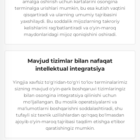
amalga oshirish uchun kartalarini osongina
terminalga urishlari mumkin, bu esa kutish vaqtini
qisqartiradi va ularning umumiy tajribasini
yaxshilaydi. Bu soddalik mijozlarning takroriy
kelishlarini rag'batlantiradi va o'yin-maroq
maydonlaridagi mijoz qoniqishini oshiradi.
Mavjud tizimlar bilan nafaqat
intellektual integratsiya
Yingjia xavfsiz to'g'ridan-to'g'ri to'lov terminalarimiz
sizning mavjud o'yin-park boshqaruvi tizimlaringiz
bilan osongina integratsiya qilinishi uchun
mo'ljallangan. Bu moslik operatsiyalarni va
ma'lumotlarni boshqarishni soddalashtiradi, shu
tufayli siz texnik uzilishlardan qo'rqaq bo'lmasdan
ajoyib o'yin-maroq tajribasi taqdim etishga e'tibor
qaratishingiz mumkin.