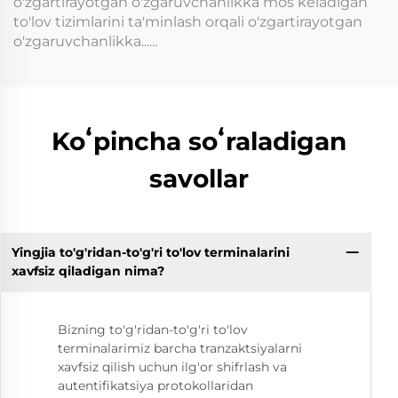
o'zgartirayotgan o'zgaruvchanlikka mos keladigan
to'lov tizimlarini ta'minlash orqali o'zgartirayotgan
o'zgaruvchanlikka......
Koʻpincha soʻraladigan
savollar
Yingjia to'g'ridan-to'g'ri to'lov terminalarini
xavfsiz qiladigan nima?
Bizning to'g'ridan-to'g'ri to'lov
terminalarimiz barcha tranzaktsiyalarni
xavfsiz qilish uchun ilg'or shifrlash va
autentifikatsiya protokollaridan