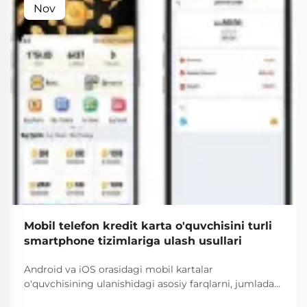
Nov
Mobil telefon kredit karta o'quvchisini turli
smartphone tizimlariga ulash usullari
Android va iOS orasidagi mobil kartalar
o'quvchisining ulanishidagi asosiy farqlarni, jumladan,
mos kelish darajasi, xavfsizlik protokollari va sozlash