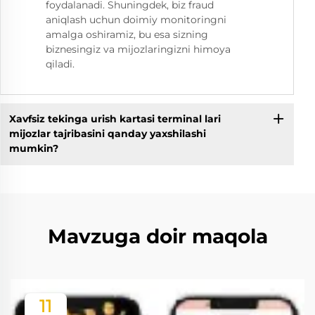
foydalanadi. Shuningdek, biz fraud
aniqlash uchun doimiy monitoringni
amalga oshiramiz, bu esa sizning
biznesingiz va mijozlaringizni himoya
qiladi.
Xavfsiz tekinga urish kartasi terminal lari
mijozlar tajribasini qanday yaxshilashi
mumkin?
Mavzuga doir maqola
11