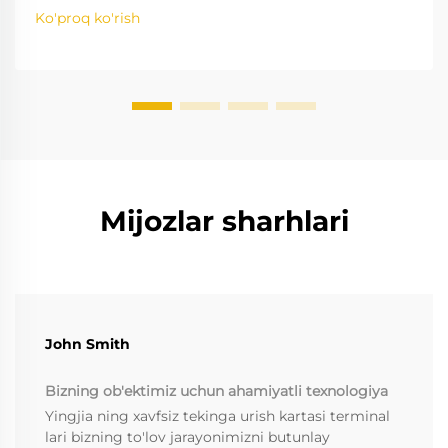
bo'yicha eng yaxshi amaliyotlarni o'rganing.
Ko'proq ko'rish
Platformalar bo'ylab to'lovlarni uzluksiz amalga
oshirishni ta'minlang.
Mijozlar sharhlari
John Smith
Bizning ob'ektimiz uchun ahamiyatli texnologiya
Yingjia ning xavfsiz tekinga urish kartasi terminal
lari bizning to'lov jarayonimizni butunlay