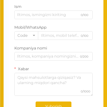
Ism
0/100
Mobil/WhatsApp
Code
0/100
Kompaniya nomi
0/200
Xabar
0/1000
Yuborish