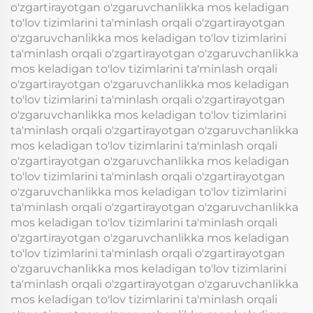
o'zgartirayotgan o'zgaruvchanlikka mos keladigan
to'lov tizimlarini ta'minlash orqali o'zgartirayotgan
o'zgaruvchanlikka mos keladigan to'lov tizimlarini
ta'minlash orqali o'zgartirayotgan o'zgaruvchanlikka
mos keladigan to'lov tizimlarini ta'minlash orqali
o'zgartirayotgan o'zgaruvchanlikka mos keladigan
to'lov tizimlarini ta'minlash orqali o'zgartirayotgan
o'zgaruvchanlikka mos keladigan to'lov tizimlarini
ta'minlash orqali o'zgartirayotgan o'zgaruvchanlikka
mos keladigan to'lov tizimlarini ta'minlash orqali
o'zgartirayotgan o'zgaruvchanlikka mos keladigan
to'lov tizimlarini ta'minlash orqali o'zgartirayotgan
o'zgaruvchanlikka mos keladigan to'lov tizimlarini
ta'minlash orqali o'zgartirayotgan o'zgaruvchanlikka
mos keladigan to'lov tizimlarini ta'minlash orqali
o'zgartirayotgan o'zgaruvchanlikka mos keladigan
to'lov tizimlarini ta'minlash orqali o'zgartirayotgan
o'zgaruvchanlikka mos keladigan to'lov tizimlarini
ta'minlash orqali o'zgartirayotgan o'zgaruvchanlikka
mos keladigan to'lov tizimlarini ta'minlash orqali