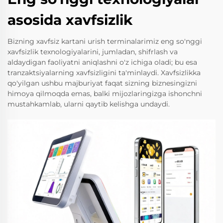
asosida xavfsizlik
Bizning xavfsiz kartani urish terminalarimiz eng so'nggi
xavfsizlik texnologiyalarini, jumladan, shifrlash va
aldaydigan faoliyatni aniqlashni o'z ichiga oladi; bu esa
tranzaktsiyalarning xavfsizligini ta'minlaydi. Xavfsizlikka
qo'yilgan ushbu majburiyat faqat sizning biznesingizni
himoya qilmoqda emas, balki mijozlaringizga ishonchni
mustahkamlab, ularni qaytib kelishga undaydi.