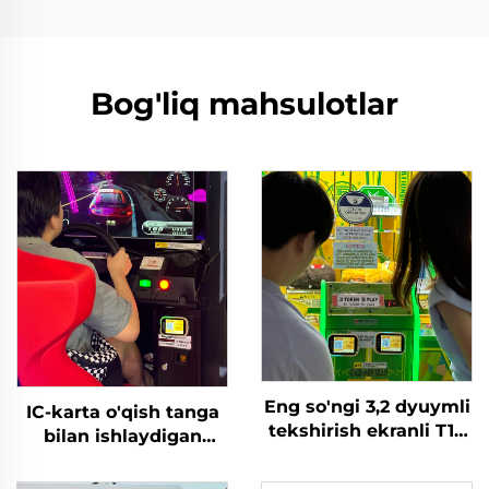
Bog'liq mahsulotlar
Eng so'ngi 3,2 dyuymli
IC-karta o'qish tanga
tekshirish ekranli T10
bilan ishlaydigan
arakat o'yin
poyga/mototsikl/nishon
markazlari uchun WIFI
o'qish/tanga itish o'yin