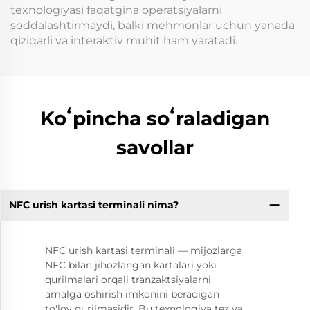
texnologiyasi faqatgina operatsiyalarni
soddalashtirmaydi, balki mehmonlar uchun yanada
qiziqarli va interaktiv muhit ham yaratadi.
Koʻpincha soʻraladigan
savollar
NFC urish kartasi terminali nima?
NFC urish kartasi terminali — mijozlarga
NFC bilan jihozlangan kartalari yoki
qurilmalari orqali tranzaktsiyalarni
amalga oshirish imkonini beradigan
to'lov qurilmasidir. Bu texnologiya tez va