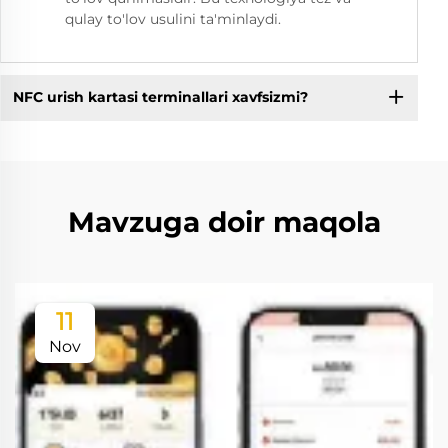
qulay to'lov usulini ta'minlaydi.
NFC urish kartasi terminallari xavfsizmi?
Mavzuga doir maqola
11
Nov