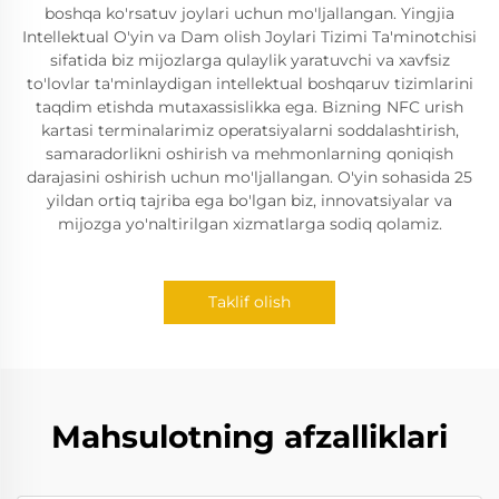
boshqa ko'rsatuv joylari uchun mo'ljallangan. Yingjia
Intellektual O'yin va Dam olish Joylari Tizimi Ta'minotchisi
sifatida biz mijozlarga qulaylik yaratuvchi va xavfsiz
to'lovlar ta'minlaydigan intellektual boshqaruv tizimlarini
taqdim etishda mutaxassislikka ega. Bizning NFC urish
kartasi terminalarimiz operatsiyalarni soddalashtirish,
samaradorlikni oshirish va mehmonlarning qoniqish
darajasini oshirish uchun mo'ljallangan. O'yin sohasida 25
yildan ortiq tajriba ega bo'lgan biz, innovatsiyalar va
mijozga yo'naltirilgan xizmatlarga sodiq qolamiz.
Taklif olish
Mahsulotning afzalliklari