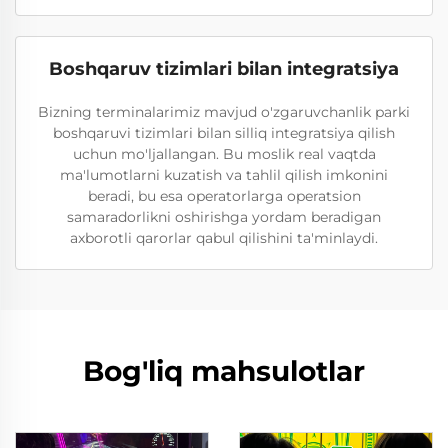
Boshqaruv tizimlari bilan integratsiya
Bizning terminalarimiz mavjud o'zgaruvchanlik parki
boshqaruvi tizimlari bilan silliq integratsiya qilish
uchun mo'ljallangan. Bu moslik real vaqtda
ma'lumotlarni kuzatish va tahlil qilish imkonini
beradi, bu esa operatorlarga operatsion
samaradorlikni oshirishga yordam beradigan
axborotli qarorlar qabul qilishini ta'minlaydi.
Bog'liq mahsulotlar