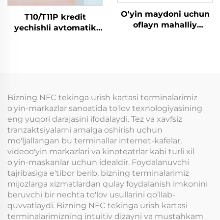
O'yin maydoni uchun
T10/T11P kredit
oflayn mahalliy
yechishli avtomatik
tarmoq RFID-karta
o'yinlar terminali: o'yin
o'quvchi boshqaruv
kartasini kiritib
tizimi ma'lumotlar
o'ynash, tanga bilan
tahlili mashinasi
boshqariladigan o'yin
boshqaruv teyp-karta
mashinasi
terminali
Bizning NFC tekinga urish kartasi terminalarimiz
o'yin-markazlar sanoatida to'lov texnologiyasining
eng yuqori darajasini ifodalaydi. Tez va xavfsiz
tranzaktsiyalarni amalga oshirish uchun
mo'ljallangan bu terminallar internet-kafelar,
videoo'yin markazlari va kinoteatrlar kabi turli xil
o'yin-maskanlar uchun idealdir. Foydalanuvchi
tajribasiga e'tibor berib, bizning terminalarimiz
mijozlarga xizmatlardan qulay foydalanish imkonini
beruvchi bir nechta to'lov usullarini qo'llab-
quvvatlaydi. Bizning NFC tekinga urish kartasi
terminalarimizning intuitiv dizayni va mustahkam