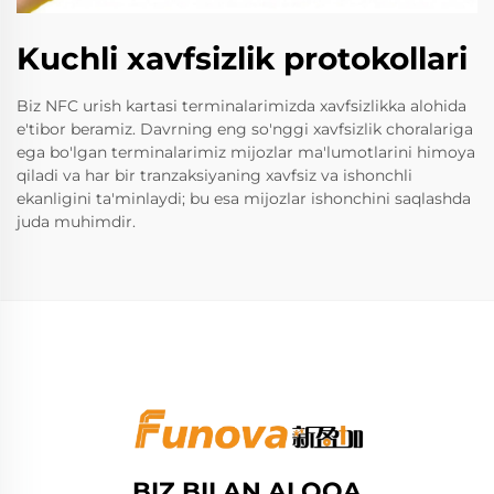
Kuchli xavfsizlik protokollari
Biz NFC urish kartasi terminalarimizda xavfsizlikka alohida
e'tibor beramiz. Davrning eng so'nggi xavfsizlik choralariga
ega bo'lgan terminalarimiz mijozlar ma'lumotlarini himoya
qiladi va har bir tranzaksiyaning xavfsiz va ishonchli
ekanligini ta'minlaydi; bu esa mijozlar ishonchini saqlashda
juda muhimdir.
BIZ BILAN ALOQA