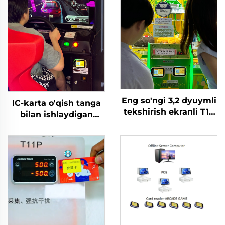
Eng so'ngi 3,2 dyuymli
IC-karta o'qish tanga
tekshirish ekranli T10
bilan ishlaydigan
arakat o'yin
poyga/mototsikl/nishon
markazlari uchun WIFI
o'qish/tanga itish o'yin
kartani o'qish
mashinasining o'qish
terminali
terminali plastmassa
yapon tilida