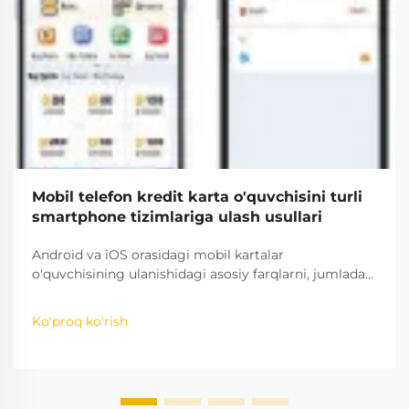
Mobil telefon kredit karta o'quvchisini turli
smartphone tizimlariga ulash usullari
Android va iOS orasidagi mobil kartalar
o'quvchisining ulanishidagi asosiy farqlarni, jumladan,
mos kelish darajasi, xavfsizlik protokollari va sozlash
bo'yicha eng yaxshi amaliyotlarni o'rganing.
Ko'proq ko'rish
Platformalar bo'ylab to'lovlarni uzluksiz amalga
oshirishni ta'minlang.