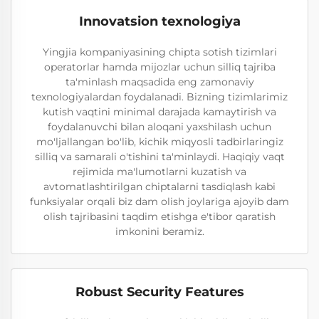
Innovatsion texnologiya
Yingjia kompaniyasining chipta sotish tizimlari
operatorlar hamda mijozlar uchun silliq tajriba
ta'minlash maqsadida eng zamonaviy
texnologiyalardan foydalanadi. Bizning tizimlarimiz
kutish vaqtini minimal darajada kamaytirish va
foydalanuvchi bilan aloqani yaxshilash uchun
mo'ljallangan bo'lib, kichik miqyosli tadbirlaringiz
silliq va samarali o'tishini ta'minlaydi. Haqiqiy vaqt
rejimida ma'lumotlarni kuzatish va
avtomatlashtirilgan chiptalarni tasdiqlash kabi
funksiyalar orqali biz dam olish joylariga ajoyib dam
olish tajribasini taqdim etishga e'tibor qaratish
imkonini beramiz.
Robust Security Features