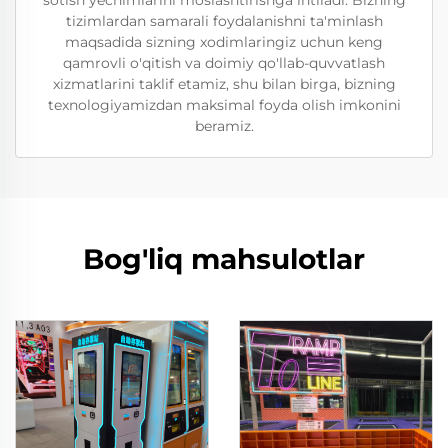
sotish yechimlarini moslashtirishga intiladi. Bizning
tizimlardan samarali foydalanishni ta'minlash
maqsadida sizning xodimlaringiz uchun keng
qamrovli o'qitish va doimiy qo'llab-quvvatlash
xizmatlarini taklif etamiz, shu bilan birga, bizning
texnologiyamizdan maksimal foyda olish imkonini
beramiz.
Bog'liq mahsulotlar