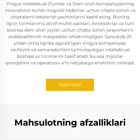
Yingjia Intellektual O'yinlar va Dam olish kompaniyasining
innovatsion kichik miqyosli tadbirlar uchun chipta sotish va
chiptalarni tekshirish yechimlarini kashf eting. Bizning
ilg'or tizimlarimiz atrof-muhit parklari, kinoteatrlar va turli
boshqa dam olish joylari uchun chipta sotish jarayonlarini
soddalashtirish maqsadida ishlab chiqilgan. Sanoatda 25
yildan ortiq tajriba ega bo'lgan Yingjia kompaniyasi
xavfsizlik va samaradorlikni ta'minlaydigan intellektual
boshqaruv tizimlarini taklif etadi; bu esa mijozlar
qoniqishini va operatsion a'lo natijalarga erishishni oshiradi.
Taklif olish
Mahsulotning afzalliklari