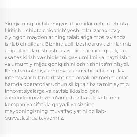
naqd pul yechish, ATM
ichki o'yin maydoni
printeri, kiosk TITO
chiptasi a'zolik tizimi
tizimi, ko'nikma o'yin
shkafoni/Banilla
Yingjia ning kichik miqyosli tadbirlar uchun 'chipta
Firelink
kiritish – chipta chiqarish' yechimlari zamonaviy
o'yingoh maydonlarining talablariga mos ravishda
ishlab chiqilgan. Bizning aqlli boshqaruv tizimlarimiz
chiptalar bilan ishlash jarayonini samarali qiladi, bu
esa tez kirish va chiqishni, gavjumlikni kamaytirishni
va umumiy mijoz qoniqishini oshirishni ta'minlaydi.
Ilg'or texnologiyalarni foydalanuvchi uchun qulay
interfeyslar bilan birlashtirish orqali biz mehmonlar
hamda operatorlar uchun silliq tajriba ta'minlaymiz.
Innovatsiyalarga va xavfsizlikka bo'lgan
vafodorligimiz bizni o'yingoh sohasida yetakchi
kompaniya sifatida qo'yadi va sizning
maydoningizning muvaffaqiyatini qo'llab-
quvvatlashga tayyormiz.