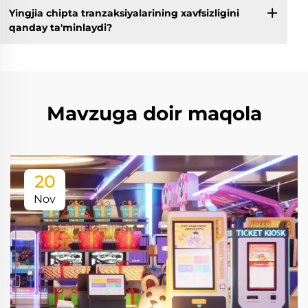
Yingjia chipta tranzaksiyalarining xavfsizligini
qanday ta'minlaydi?
Mavzuga doir maqola
20
Nov