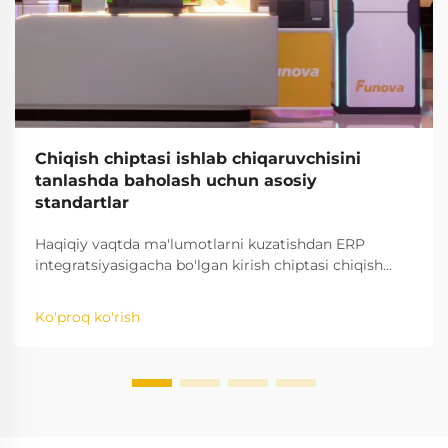
Chiqish chiptasi ishlab chiqaruvchisini
tanlashda baholash uchun asosiy
standartlar
Haqiqiy vaqtda ma'lumotlarni kuzatishdan ERP
integratsiyasigacha bo'lgan kirish chiptasi chiqish
chiptasi ishlab chiqaruvchini tanlashning asosiy
me'yorlarini o'rganing. To'xtab qolishni 24% ga
Ko'proq ko'rish
kamaytiring — operatsiyalaringizni kelajakka tayyor
qilish haqida bilib oling. Barcha baholash bo'yicha
to'liq qo'llanmani yuklab oling.