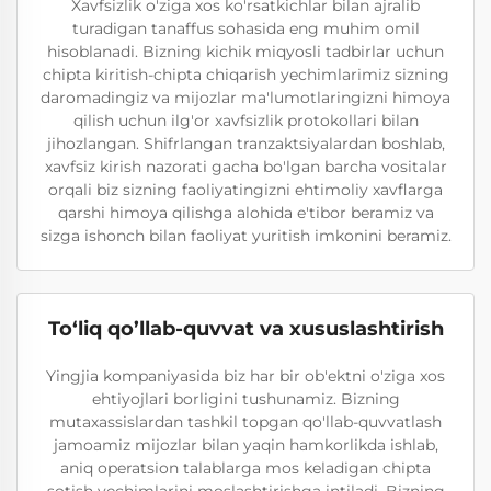
Xavfsizlik o'ziga xos ko'rsatkichlar bilan ajralib
turadigan tanaffus sohasida eng muhim omil
hisoblanadi. Bizning kichik miqyosli tadbirlar uchun
chipta kiritish-chipta chiqarish yechimlarimiz sizning
daromadingiz va mijozlar ma'lumotlaringizni himoya
qilish uchun ilg'or xavfsizlik protokollari bilan
jihozlangan. Shifrlangan tranzaktsiyalardan boshlab,
xavfsiz kirish nazorati gacha bo'lgan barcha vositalar
orqali biz sizning faoliyatingizni ehtimoliy xavflarga
qarshi himoya qilishga alohida e'tibor beramiz va
sizga ishonch bilan faoliyat yuritish imkonini beramiz.
To‘liq qo’llab-quvvat va xususlashtirish
Yingjia kompaniyasida biz har bir ob'ektni o'ziga xos
ehtiyojlari borligini tushunamiz. Bizning
mutaxassislardan tashkil topgan qo'llab-quvvatlash
jamoamiz mijozlar bilan yaqin hamkorlikda ishlab,
aniq operatsion talablarga mos keladigan chipta