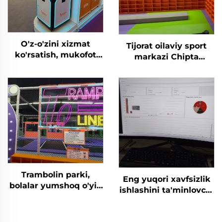
O'z-o'zini xizmat
Tijorat oilaviy sport
ko'rsatish, mukofot
markazi Chipta
chiptasini kesish,
boshqaruv tizimi
saqlash terminali, 3
Sarguzashtlar parki
tomonlama
Bolalar uchun ichki
ovqatlanish, arakad
maydonchasi Tramplin
o'yin mashinalari
parki
uchun 1 yillik kafolat
Trambolin parki,
Eng yuqori xavfsizlik
bolalar yumshoq o'yin
ishlashini ta'minlovchi
maydoni, sharlar
chiptani kiritish -
basseyni, tezkor soatli
chiptani chiqarish,
biletli to'xtatish uchun