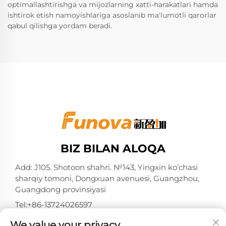
optimallashtirishga va mijozlarning xatti-harakatlari hamda
ishtirok etish namoyishlariga asoslanib ma'lumotli qarorlar
qabul qilishga yordam beradi.
BIZ BILAN ALOQA
Add: J105. Shotoon shahri. №143, Yingxin ko‘chasi
sharqiy tomoni, Dongxuan avenuesi, Guangzhou,
Guangdong provinsiyasi
Tel:
+86-13724026597
Elektron pochta:
[email protected]
We value your privacy