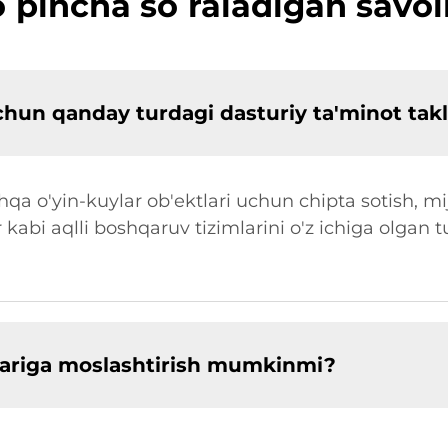
ʻpincha soʻraladigan savol
uchun qanday turdagi dasturiy ta'minot takl
shqa o'yin-kuylar ob'ektlari uchun chipta sotish, m
abi aqlli boshqaruv tizimlarini o'z ichiga olgan tur
jlariga moslashtirish mumkinmi?