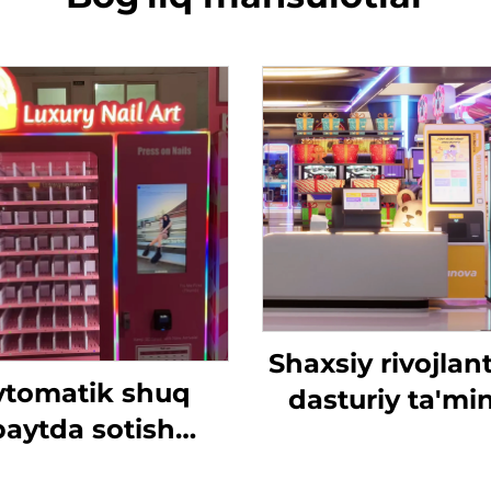
Shaxsiy rivojlant
vtomatik shuq
dasturiy ta'min
paytda sotish
Daromadlar jad
shinasi, tanga,
Tahlil Tokenla