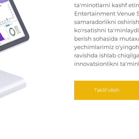
ta'minotlarni kashf eti
Entertainment Venue S
samaradorlikni oshiris
ko'rsatishni ta'minlayd
berish sohasida mutaxa
yechimlarimiz o'yingo
ravishda ishlab chiqilgan
innovatsionlikni ta'min
Taklif olish