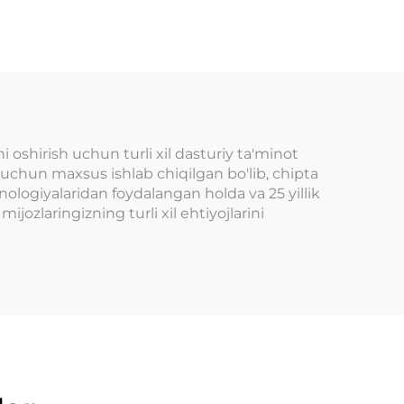
tezkor soatli biletli
imi
to'xtatish uchun
ichki o'yin maydoni
rked
chiptasi a'zolik tizimi
ari
ari
i oshirish uchun turli xil dasturiy ta'minot
ar uchun maxsus ishlab chiqilgan bo'lib, chipta
xnologiyalaridan foydalangan holda va 25 yillik
ijozlaringizning turli xil ehtiyojlarini