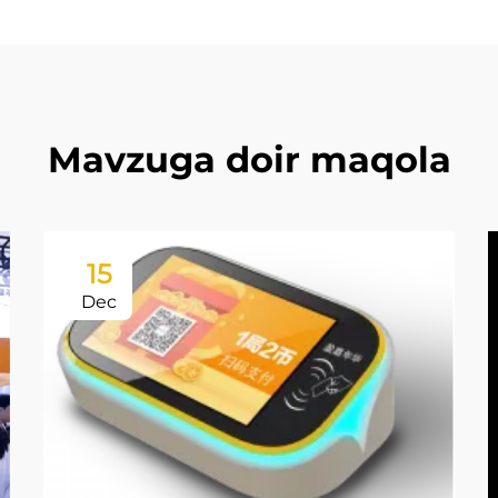
Mavzuga doir maqola
15
Dec