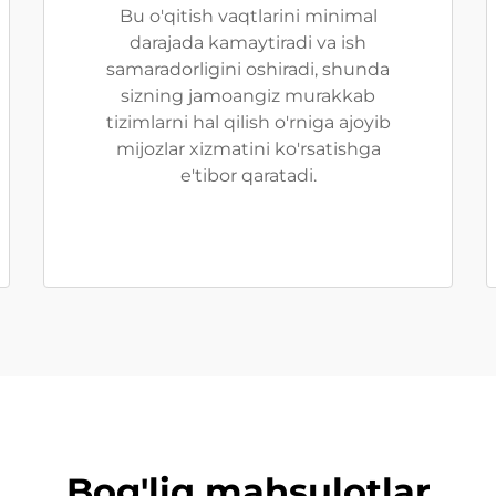
Bu o'qitish vaqtlarini minimal
darajada kamaytiradi va ish
samaradorligini oshiradi, shunda
sizning jamoangiz murakkab
tizimlarni hal qilish o'rniga ajoyib
mijozlar xizmatini ko'rsatishga
e'tibor qaratadi.
Bog'liq mahsulotlar