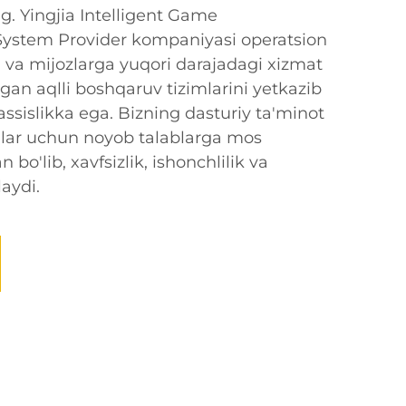
ng. Yingjia Intelligent Game
ystem Provider kompaniyasi operatsion
h va mijozlarga yuqori darajadagi xizmat
igan aqlli boshqaruv tizimlarini yetkazib
ssislikka ega. Bizning dasturiy ta'minot
hlar uchun noyob talablarga mos
 bo'lib, xavfsizlik, ishonchlilik va
laydi.