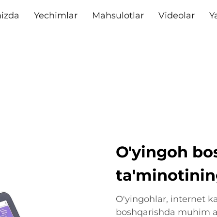
izda
Yechimlar
Mahsulotlar
Videolar
Y
O'yingoh bo
ta'minotinin
O'yingohlar, internet k
boshqarishda muhim aha