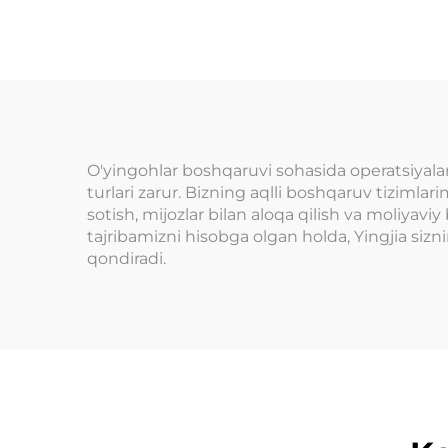
kre
boshqarish tizimi
to'l
Ichki o'yin
a
maydonchasi Arked
s
o'yin markazlari
do
O'tkazish parklari
O'yingohlar boshqaruvi sohasida operatsiyalarni
uchun
turlari zarur. Bizning aqlli boshqaruv tizimlar
sotish, mijozlar bilan aloqa qilish va moliyavi
tajribamizni hisobga olgan holda, Yingjia siznin
qondiradi.