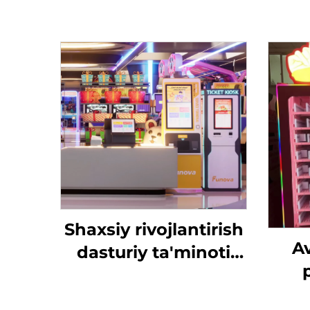
Shaxsiy rivojlantirish
A
dasturiy ta'minoti
Daromadlar jadvali
ma
Tahlil Tokenlarni