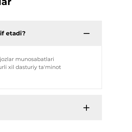
lar
if etadi?
ijozlar munosabatlari
li xil dasturiy ta'minot