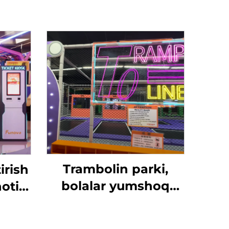
Trambolin parki,
irish
bolalar yumshoq
oti
o'yin maydoni,
vali
sharlar basseyni,
rni