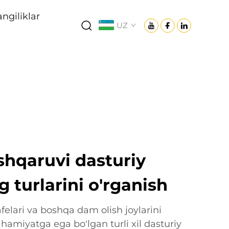
angiliklar
UZ
shqaruvi dasturiy
g turlarini o'rganish
afelari va boshqa dam olish joylarini
miyatga ega bo'lgan turli xil dasturiy