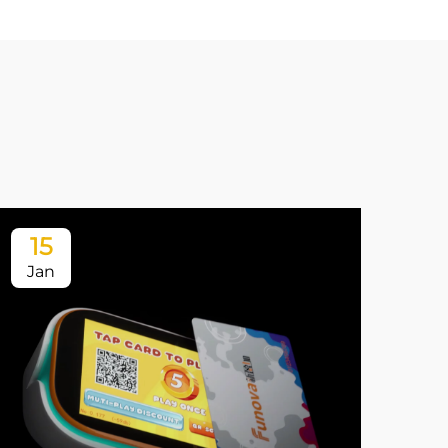
15
1
Jan
Ja