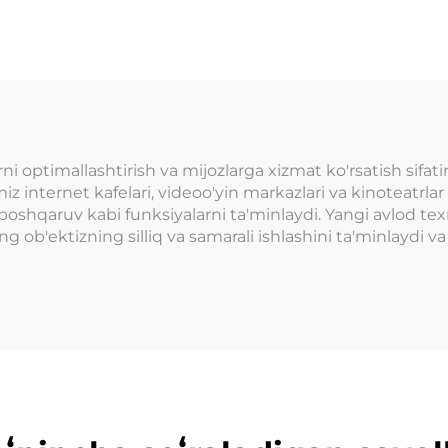
dit karta, jeton
boshqarish tiz
ovi tizimi, sovg'a
Ichki o'yin
lmashinuvchi
maydonchasi A
hkaflar savdo
o'yin markazl
'konlari uchun
O'tkazish parkl
 optimallashtirish va mijozlarga xizmat ko'rsatish sifatin
uchun
imiz internet kafelari, videoo'yin markazlari va kinoteatrl
y boshqaruv kabi funksiyalarni ta'minlaydi. Yangi avlod te
g ob'ektizning silliq va samarali ishlashini ta'minlaydi va m