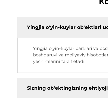
Ko
Yingjia o'yin-kuylar ob'ektlari 
Yingjia o'yin-kuylar parklari va bo
boshqaruvi va moliyaviy hisobotlar k
yechimlarini taklif etadi.
Sizning ob'ektingizning ehtiyo