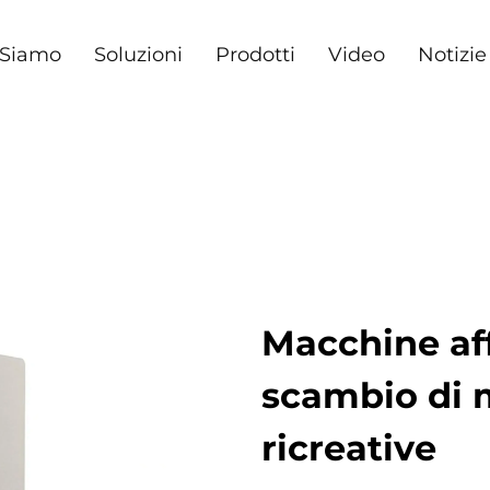
 Siamo
Soluzioni
Prodotti
Video
Notizie
Macchine aff
scambio di 
ricreative