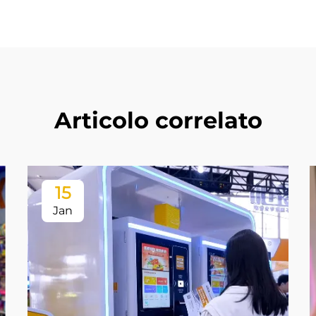
Articolo correlato
15
Jan