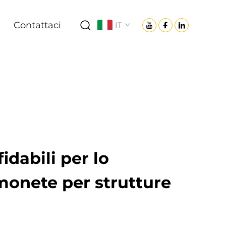
Contattaci
IT
idabili per lo
monete per strutture