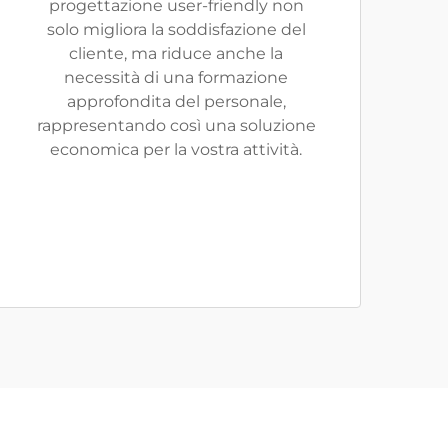
progettazione user-friendly non
solo migliora la soddisfazione del
cliente, ma riduce anche la
necessità di una formazione
approfondita del personale,
rappresentando così una soluzione
economica per la vostra attività.