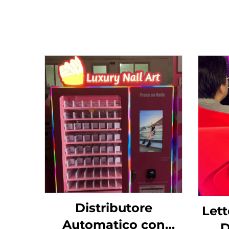
Distributore
Lett
Automatico con
D