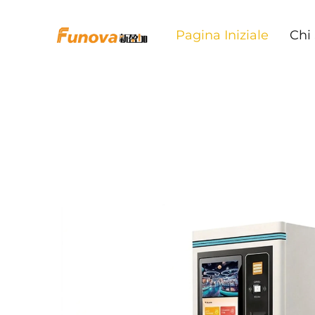
Pagina Iniziale
Chi