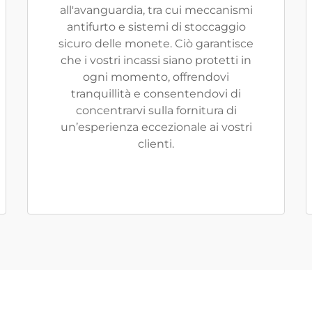
all'avanguardia, tra cui meccanismi
antifurto e sistemi di stoccaggio
sicuro delle monete. Ciò garantisce
che i vostri incassi siano protetti in
ogni momento, offrendovi
tranquillità e consentendovi di
concentrarvi sulla fornitura di
un’esperienza eccezionale ai vostri
clienti.