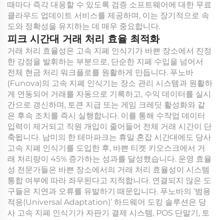
때마다 즉각 대응할 수 있도록 검증 소프트웨어에 대한 무료
클라우드 업데이트 서비스를 제공하며, 이는 장기적으로 속
도와 정확성을 유지하는 데 매우 중요합니다.
피크 시간대 거래 처리 효율 최적화
거래 처리 효율성은 고속 지폐 인식기가 바쁜 장소에서 진정
한 강점을 발휘하는 부분으로, 단순한 지폐 수입을 넘어서
전체 현금 처리 워크플로를 원활하게 만듭니다. 푸노바
(Funova)의 고속 지폐 인식기는 장소 관리 시스템과 원활하
게 연동되어 거래를 자동으로 기록하고, 수익 데이터를 실시
간으로 갱신하며, 토큰 지급 또는 게임 크레딧 활성화와 같
은 후속 조치를 즉시 실행합니다. 이를 통해 수작업 데이터
입력이 제거되고 직원 개입이 줄어들어 전체 거래 시간이 단
축됩니다. 남미의 한 테마파크는 휴일 혼잡 시간대에도 당사
고속 지폐 인식기를 도입한 후, 바쁜 티켓 키오스크에서 거
래 처리량이 45% 증가하는 성과를 달성했습니다. 운영 효율
성 전문가들은 바쁜 장소에서의 거래 처리 효율성이 시스템
통합 여부에 따라 좌우된다고 지적합니다. 연결되지 않은 도
구들은 지연과 오류를 유발하기 때문입니다. 푸노바의 ‘범용
적응(Universal Adaptation)’ 하드웨어 도킹 솔루션은 당
사 고속 지폐 인식기가 자판기 결제 시스템, POS 단말기, 토