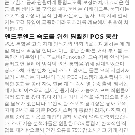
큰 교환기 등과 원활하게 통합되도록 보장하여, 매끄러운 현
금 흐름 생태계를 구축합니다. 붐비는 아케이드든, 북적이는
스포츠 경기장 내 음식 판매 카운터든, 당사 고속 지폐 인식
기는 고객 유입이 급증하더라도 거래를 계속해서 원활히 처
리합니다.
엔드투엔드 속도를 위한 원활한 POS 통합
POS 통합은 고속 지폐 인식기의 영향력을 극대화하는 데 게
임 체인저 역할을 합니다. 이는 종단 간 빠른 거래 루프를 구
축하기 때문입니다. 푸노바(Funova)의 고속 지폐 인식기는
플러그 앤 플레이 방식의 POS 통합을 위해 설계되었으며,
당사 자체 개발 벤처 관리 소프트웨어는 물론 오락 시설에서
널리 사용되는 대부분의 타사 POS 시스템과 호환됩니다. 이
러한 통합을 통해 자동 현금 계수, 즉시 영수증 출력, 멤버십
데이터베이스와의 실시간 동기화가 가능해지므로 직원들이
여러 도구를 왔다 갔다 하거나 거래 내역을 수작업으로 정산
할 필요가 없습니다. 유럽의 한 스포츠 경기장은 당사 고속
지폐 인식기를 기존 POS 시스템과 통합한 결과, 매진된 이
벤트 중에도 식음료 매장의 결제 시간이 50% 단축되었습니
다. 소매 기술 분석가들은 원활한 POS 통합이 반복적인 작
업을 제거함으로써 인간 오류를 75% 감소시키고 거래 시간