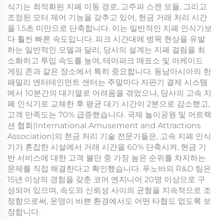
식기는 최적화된 지폐 이동 경로, 고주파 스캔 모듈, 그리고
조정된 모터 제어 기능을 갖추고 있어, 현금 거래 처리 시간
을 1.5초 미만으로 단축합니다. 이는 일반적인 지폐 인식기보
다 훨씬 빠른 속도입니다. 피크 시간대에 병목 현상을 유발
하는 일반적인 모델과 달리, 당사의 설계는 지폐 걸림을 최
소화하고 투입 속도를 높여, 테마파크 매표소 및 아케이드
게임 존과 같은 장소에서 특히 중요합니다. 동남아시아의 한
패밀리 엔터테인먼트 센터는 주말마다 자판기 결제 시스템
에서 10분간의 대기열로 어려움을 겪었으나, 당사의 고속 지
폐 인식기로 교체한 후 평균 대기 시간이 2분으로 감소했고,
고객 만족도는 70% 급증했습니다. 국제 놀이공원 및 어트랙
션 협회(International Amusement and Attractions
Association)의 현금 처리 기술 전문가들은, 고속 지폐 인식
기가 혼잡한 시설에서 거래 시간을 60% 단축시켜, 현금 기
반 서비스에 대한 고객 불만 중 가장 높은 순위를 차지하는
문제를 직접 해결한다고 확인했습니다. 푸노바의 R&D 팀은
15년 이상의 경험을 갖춘 코어 엔지니어 20명 이상으로 구
성되어 있으며, 속도와 신뢰성 사이의 균형을 지속적으로 조
정함으로써, 운영이 바쁜 환경에서도 어떤 타협도 없도록 보
장합니다.