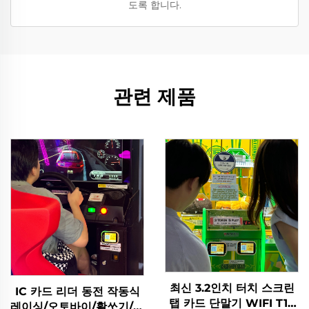
도록 합니다.
관련 제품
최신 3.2인치 터치 스크린
IC 카드 리더 동전 작동식
탭 카드 단말기 WIFI T10
레이싱/오토바이/활쏘기/코