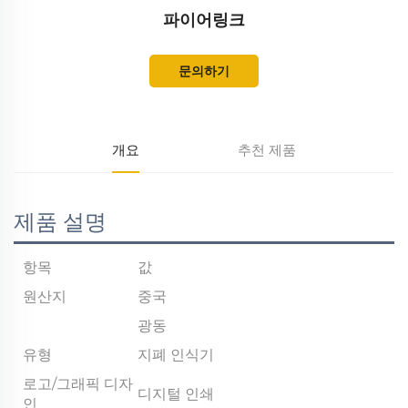
파이어링크
문의하기
개요
추천 제품
제품 설명
항목
값
원산지
중국
광동
유형
지폐 인식기
로고/그래픽 디자
디지털 인쇄
인