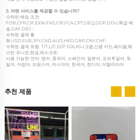
5. 어떤 서비스를 제공할 수 있습니까? 
수락된 배송 조건: 
FOB,CFR,CIF,EXW,FAS,CIP,FCA,CPT,DEQ,DDP,DDU,특급 배
송,DAF,DES； 
수락된 결제 통
화:USD,EUR,JPY,CAD,AUD,HKD,GBP,CNY,CHF; 
수락된 결제 유형: T/T,L/C,D/P D/A,머니그램,신용 카드,페이팔,웨
스턴 유니온,현금,에스크로; 
사용 가능한 언어: 영어, 중국어, 스페인어, 일본어, 포르투갈어, 독
일어, 아랍어, 프랑스어, 러시아어, 한국어, 힌디어, 이탈리아어 
추천 제품