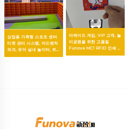
아케이드 게임, VIP 고객, 놀
상업용 가족형 스포츠 센터
이공원을 위한 고품질
티켓 관리 시스템, 어드벤처
Funova MC1 RFID 인쇄 가
파크, 유아 실내 놀이터, 트
능 플라스틱 선불 멤버십 카
램폴린 파크
드