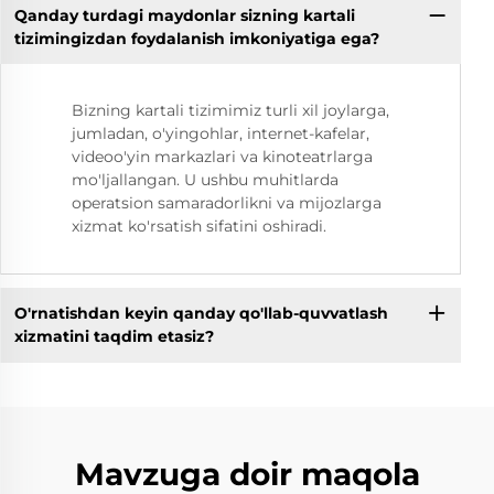
Qanday turdagi maydonlar sizning kartali
tizimingizdan foydalanish imkoniyatiga ega?
Bizning kartali tizimimiz turli xil joylarga,
jumladan, o'yingohlar, internet-kafelar,
videoo'yin markazlari va kinoteatrlarga
mo'ljallangan. U ushbu muhitlarda
operatsion samaradorlikni va mijozlarga
xizmat ko'rsatish sifatini oshiradi.
O'rnatishdan keyin qanday qo'llab-quvvatlash
xizmatini taqdim etasiz?
Mavzuga doir maqola