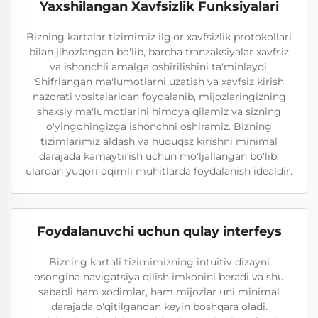
Yaxshilangan Xavfsizlik Funksiyalari
Bizning kartalar tizimimiz ilg'or xavfsizlik protokollari
bilan jihozlangan bo'lib, barcha tranzaksiyalar xavfsiz
va ishonchli amalga oshirilishini ta'minlaydi.
Shifrlangan ma'lumotlarni uzatish va xavfsiz kirish
nazorati vositalaridan foydalanib, mijozlaringizning
shaxsiy ma'lumotlarini himoya qilamiz va sizning
o'yingohingizga ishonchni oshiramiz. Bizning
tizimlarimiz aldash va huquqsz kirishni minimal
darajada kamaytirish uchun mo'ljallangan bo'lib,
ulardan yuqori oqimli muhitlarda foydalanish idealdir.
Foydalanuvchi uchun qulay interfeys
Bizning kartali tizimimizning intuitiv dizayni
osongina navigatsiya qilish imkonini beradi va shu
sababli ham xodimlar, ham mijozlar uni minimal
darajada o'qitilgandan keyin boshqara oladi.