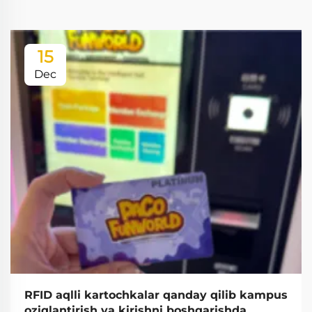
15
Dec
RFID aqlli kartochkalar qanday qilib kampus
oziqlantirish va kirishni boshqarishda