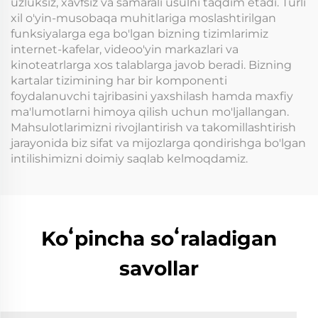
uzluksiz, xavfsiz va samarali usulni taqdim etadi. Turli
xil o'yin-musobaqa muhitlariga moslashtirilgan
funksiyalarga ega bo'lgan bizning tizimlarimiz
internet-kafelar, videoo'yin markazlari va
kinoteatrlarga xos talablarga javob beradi. Bizning
kartalar tizimining har bir komponenti
foydalanuvchi tajribasini yaxshilash hamda maxfiy
ma'lumotlarni himoya qilish uchun mo'ljallangan.
Mahsulotlarimizni rivojlantirish va takomillashtirish
jarayonida biz sifat va mijozlarga qondirishga bo'lgan
intilishimizni doimiy saqlab kelmoqdamiz.
Koʻpincha soʻraladigan
savollar