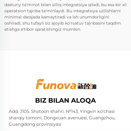
dasturiy ta'minot bilan silliq integratsiya qiladi, bu esa bir xil
operatsion tajriba ta'minlaydi. Bu integratsiya uzilishlarni
minimal darajada kamaytiradi va ish unumdorligini
oshiradi, shu tufayli siz ajoyib ko'rsatuv tajribasini taqdim
etishga e'tibor qaratishingiz mumkin.
BIZ BILAN ALOQA
Add: J105. Shotoon shahri. №143, Yingxin ko‘chasi
sharqiy tomoni, Dongxuan avenuesi, Guangzhou,
Guangdong provinsiyasi