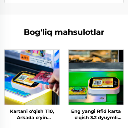
Bog'liq mahsulotlar
Kartani o'qish T10,
Eng yangi Rfid karta
Arkada o'yin
o'qish 3.2 dyuymli
mashinasida sozlash,
tekshirish ekranli