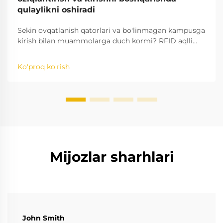
qulaylikni oshiradi
Sekin ovqatlanish qatorlari va bo'linmagan kampusga
kirish bilan muammolarga duch kormi? RFID aqlli
kartochkalar shaxsiylikni, to'lovlarni va xavfsiz kirishni
birlashtiradi — operatsiya vaqtini 40% va boshqaruv
Ko'proq ko'rish
ish yukini 30% kamaytiradi. Qanday qilib ekanligini
o'rganing.
Mijozlar sharhlari
John Smith