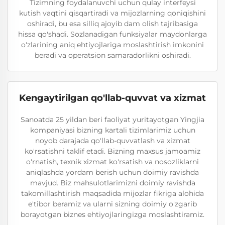
Tizimning foydalanuvchi uchun qulay interfeysi
kutish vaqtini qisqartiradi va mijozlarning qoniqishini
oshiradi, bu esa silliq ajoyib dam olish tajribasiga
hissa qo'shadi. Sozlanadigan funksiyalar maydonlarga
o'zlarining aniq ehtiyojlariga moslashtirish imkonini
beradi va operatsion samaradorlikni oshiradi.
Kengaytirilgan qo'llab-quvvat va xizmat
Sanoatda 25 yildan beri faoliyat yuritayotgan Yingjia
kompaniyasi bizning kartali tizimlarimiz uchun
noyob darajada qo'llab-quvvatlash va xizmat
ko'rsatishni taklif etadi. Bizning maxsus jamoamiz
o'rnatish, texnik xizmat ko'rsatish va nosozliklarni
aniqlashda yordam berish uchun doimiy ravishda
mavjud. Biz mahsulotlarimizni doimiy ravishda
takomillashtirish maqsadida mijozlar fikriga alohida
e'tibor beramiz va ularni sizning doimiy o'zgarib
borayotgan biznes ehtiyojlaringizga moslashtiramiz.