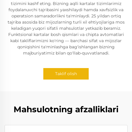
tizimini kashf eting. Bizning aqlli kartalar tizimlarimiz
foydalanuvchi tajribasini yaxshilaydi hamda xavfsizlik va
operatsion samaradorlikni ta'minlaydi. 25 yildan ortiq
tajriba asosida biz mijozlarning turli xil ehtiyojlariga mos
keladigan yuqori sifatli mahsulotlar yetkazib beramiz.
Funktsional kartalar bosh qismlari va chipta avtomatlari
kabi takliflarimizni ko'ring — barchasi sifat va mijozlar
qoniqishini ta'minlashga bag'ishlangan bizning
majburiyatimiz bilan qo'llab-quvvatlanadi.
Taklif olish
Mahsulotning afzalliklari