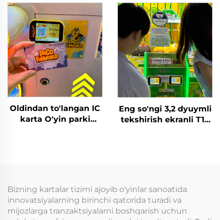
A'zolik
karta o'qish T10P
kartasi/vristbandini
terminal o'yin
tekshirish orqali
o'quvchilari/doll/Gachap
Qoldiq kreditni
mashinasi uchun
faollashtirish yoki
yechib olish
Oldindan to'langan IC
Eng so'ngi 3,2 dyuymli
karta O'yin parki
tekshirish ekranli T10
uchun karta o'qish
arakat o'yin
tizimi RFID karta
markazlari uchun WIFI
o'qish qurilmasi tanga
kartani o'qish
bilan to'lanadigan
terminali
o'yinlar uchun
Bizning kartalar tizimi ajoyib o'yinlar sanoatida
innovatsiyalarning birinchi qatorida turadi va
mijozlarga tranzaktsiyalarni boshqarish uchun