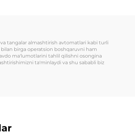
asi
uchun WIFI kartani
o'qish terminali
inlar
va tangalar almashtirish avtomatlari kabi turli
sh bilan birga operatsion boshqaruvni ham
savdo ma'lumotlarini tahlil qilishni osongina
shtirishimizni ta'minlaydi va shu sababli biz
lar