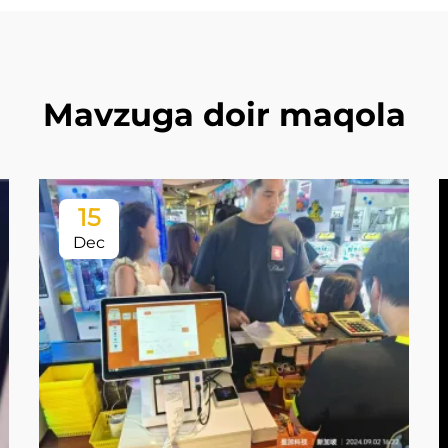
Mavzuga doir maqola
15
Dec