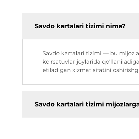
Savdo kartalari tizimi nima?
Savdo kartalari tizimi — bu mijozla
ko'rsatuvlar joylarida qo'llanilad
etiladigan xizmat sifatini oshirish
Savdo kartalari tizimi mijozlarg