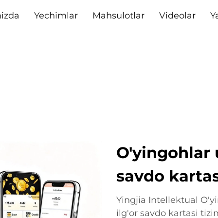
izda
Yechimlar
Mahsulotlar
Videolar
Y
O'yingohlar
savdo kartas
Yingjia Intellektual O'
ilg'or savdo kartasi tiz