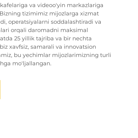
 kafelariga va videoo'yin markazlariga
Bizning tizimimiz mijozlarga xizmat
radi, operatsiyalarni soddalashtiradi va
mlari orqali daromadni maksimal
tda 25 yillik tajriba va bir nechta
biz xavfsiz, samarali va innovatsion
miz, bu yechimlar mijozlarimizning turli
ishga mo'ljallangan.