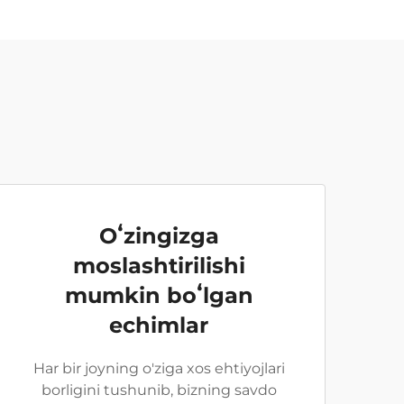
Oʻzingizga
moslashtirilishi
mumkin boʻlgan
echimlar
Har bir joyning o'ziga xos ehtiyojlari
borligini tushunib, bizning savdo