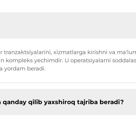
r tranzaktsiyalarini, xizmatlarga kirishni va ma'lu
igan kompleks yechimdir. U operatsiyalarni soddala
ga yordam beradi.
a qanday qilib yaxshiroq tajriba beradi?