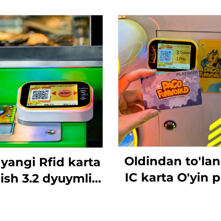
Oldindan to'la
yangi Rfid karta
IC karta O'yin p
ish 3.2 dyuymli
uchun karta o'
kshirish ekranli
tizimi RFID ka
rta o'qish T10P