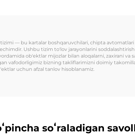
o'qish qurilm
erminal o'yin
tanga bilan
vchilari/doll/Gachapon
to'lanadigan o'y
shinasi uchun
uchun
 tizimi — bu kartalar boshqaruvchilari, chipta avtomatlari 
chimdir. Ushbu tizim to'lov jarayonlarini soddalashtiri
yordamida ob'ektlar mijozlar bilan aloqalarni, zaxirani va 
n vafodorligimiz bizning takliflarimizni doimiy takomilla
'ektlar uchun afzal tanlov hisoblanamiz.
ʻpincha soʻraladigan savol