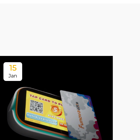
15
1
Jan
Ja