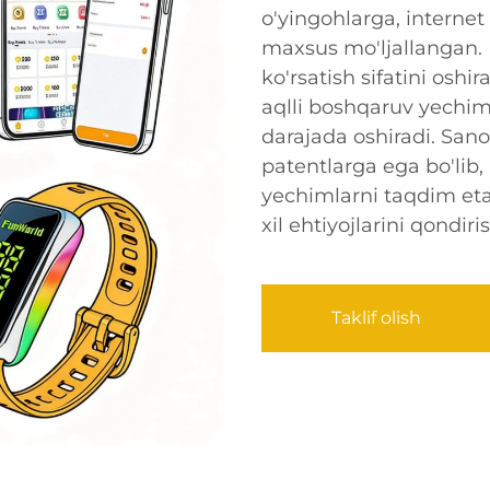
o'yingohlarga, internet
maxsus mo'ljallangan. 
ko'rsatish sifatini oshi
aqlli boshqaruv yechi
darajada oshiradi. Sanoa
patentlarga ega bo'lib, 
yechimlarni taqdim eta
xil ehtiyojlarini qondir
Taklif olish