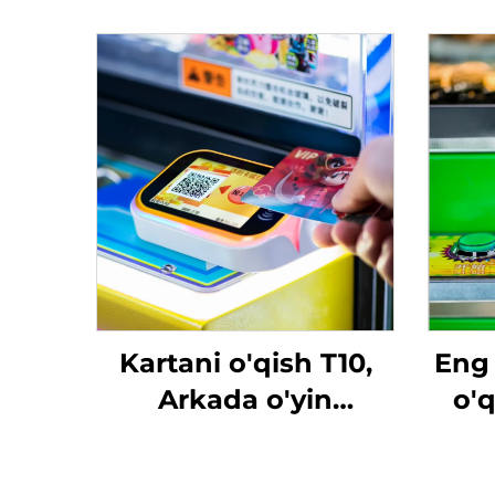
Kartani o'qish T10,
Eng 
Arkada o'yin
o'q
mashinasida sozlash,
te
A'zolik
ka