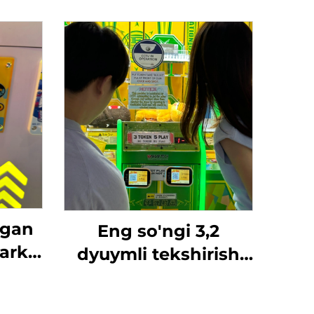
ngan
Eng so'ngi 3,2
arki
dyuymli tekshirish
qish
ekranli T10 arakat
rta
o'yin markazlari