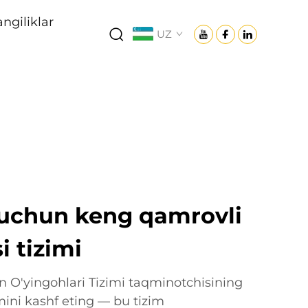
angiliklar
UZ
 uchun keng qamrovli
i tizimi
yin O'yingohlari Tizimi taqminotchisining
imini kashf eting — bu tizim