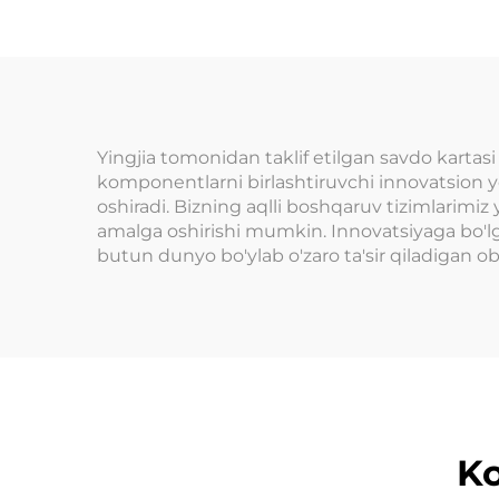
kartasi/vristbandini
t
tekshirish orqali
o'qu
Qoldiq kreditni
ma
faollashtirish yoki
yechib olish
Yingjia tomonidan taklif etilgan savdo kartasi
komponentlarni birlashtiruvchi innovatsion ye
oshiradi. Bizning aqlli boshqaruv tizimlarimiz 
amalga oshirishi mumkin. Innovatsiyaga bo'lga
butun dunyo bo'ylab o'zaro ta'sir qiladigan ob
Ko