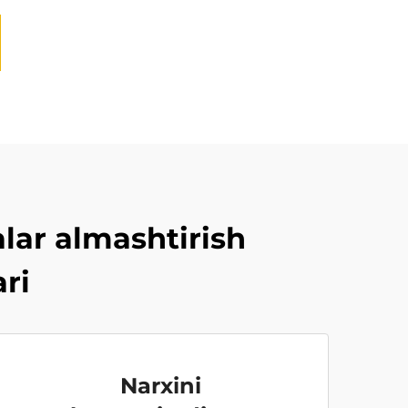
alar almashtirish
ari
Narxini