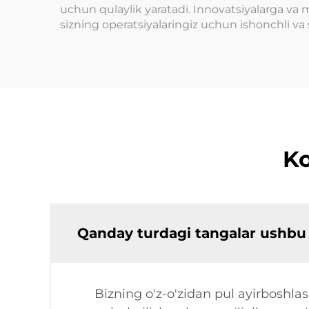
uchun qulaylik yaratadi. Innovatsiyalarga va m
sizning operatsiyalaringiz uchun ishonchli va s
Ko
Qanday turdagi tangalar ushbu
Bizning o'z-o'zidan pul ayirboshla