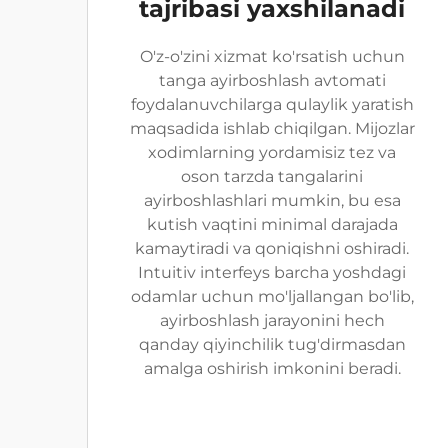
tajribasi yaxshilanadi
O'z-o'zini xizmat ko'rsatish uchun
tanga ayirboshlash avtomati
foydalanuvchilarga qulaylik yaratish
maqsadida ishlab chiqilgan. Mijozlar
xodimlarning yordamisiz tez va
oson tarzda tangalarini
ayirboshlashlari mumkin, bu esa
kutish vaqtini minimal darajada
kamaytiradi va qoniqishni oshiradi.
Intuitiv interfeys barcha yoshdagi
odamlar uchun mo'ljallangan bo'lib,
ayirboshlash jarayonini hech
qanday qiyinchilik tug'dirmasdan
amalga oshirish imkonini beradi.