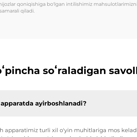
ijozlar qoniqishiga bo'lgan intilishimiz mahsulotlarimizn
amarali qiladi.
ʻpincha soʻraladigan savol
 apparatda ayirboshlanadi?
sh apparatimiz turli xil o'yin muhitlariga mos kel