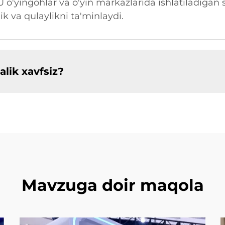
U o'yingohlar va o'yin markazlarida ishlatiladigan
k va qulaylikni ta'minlaydi.
alik xavfsiz?
Mavzuga doir maqola