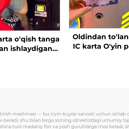
Oldindan to'la
arta o'qish tanga
IC karta O'yin p
lan ishlaydigan
uchun karta o'
a/mototsikl/nishon
tizimi RFID ka
qish/tanga itish
o'qish qurilm
in mashinasining
tanga bilan
'qish terminali
to'lanadigan o'y
astmassa yapon
uchun
tilida
htirish mashinasi — bu o'yin-kuylar sanoati uchun ishlab 
ni beradi, shu bilan birga sizning ob'ektizdagi umumiy tajr
shina turli madaniy fon va yosh guruhlarga mos keladi, 