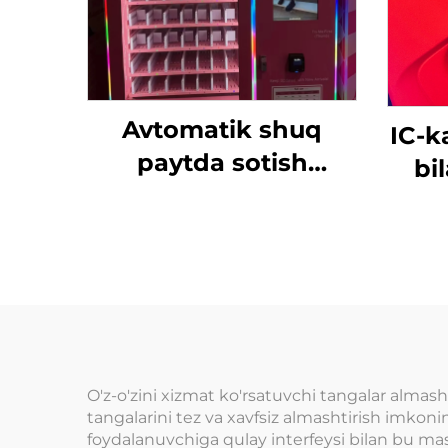
Avtomatik shuq
IC-k
paytda sotish
bi
mashinasi, tanga,
poyg
kredit karta, jeton
o'
to'lovi tizimi, sovg'a
o'y
almashinuvchi
o
shkaflar savdo
pl
do'konlari uchun
O'z-o'zini xizmat ko'rsatuvchi tangalar almas
tangalarini tez va xavfsiz almashtirish imkoni
foydalanuvchiga qulay interfeysi bilan bu ma