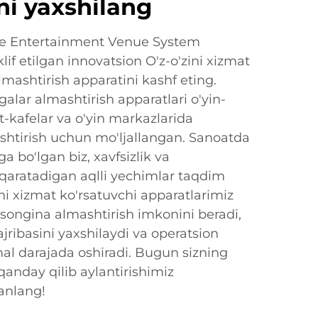
ini yaxshilang
ame Entertainment Venue System
if etilgan innovatsion O'z-o'zini xizmat
lmashtirish apparatini kashf eting.
lar almashtirish apparatlari o'yin-
t-kafelar va o'yin markazlarida
ashtirish uchun mo'ljallangan. Sanoatda
ga bo'lgan biz, xavfsizlik va
 qaratadigan aqlli yechimlar taqdim
ini xizmat ko'rsatuvchi apparatlarimiz
osongina almashtirish imkonini beradi,
jribasini yaxshilaydi va operatsion
l darajada oshiradi. Bugun sizning
qanday qilib aylantirishimiz
tanlang!