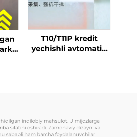
T10/T11P kredit
ngan
yechishli avtomatik
arki
o'yinlar terminali:
qish
o'yin kartasini kiritib
rta
o'ynash, tanga bilan
asi
boshqariladigan
o'yin mashinasi
inlar
chiqilgan inqilobiy mahsulot. U mijozlarga
iba sifatini oshiradi. Zamonaviy dizayni va
shu sababli ham barcha foydalanuvchilar