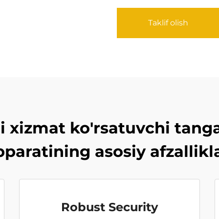
Taklif olish
ni xizmat ko'rsatuvchi tang
paratining asosiy afzallikl
Robust Security