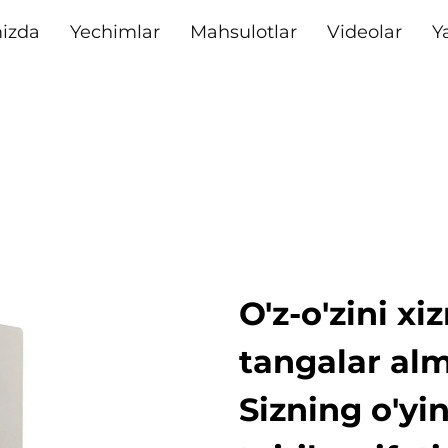
izda
Yechimlar
Mahsulotlar
Videolar
Y
O'z-o'zini x
tangalar alm
Sizning o'yi