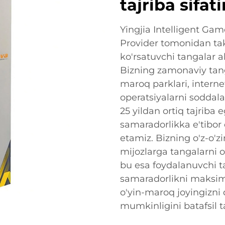
tajriba sifat
Yingjia Intelligent G
Provider tomonidan takl
ko'rsatuvchi tangalar a
Bizning zamonaviy tanga
maroq parklari, interne
operatsiyalarni soddal
25 yildan ortiq tajriba e
samaradorlikka e'tibor
etamiz. Bizning o'z-o'z
mijozlarga tangalarni 
bu esa foydalanuvchi ta
samaradorlikni maksima
o'yin-maroq joyingizni 
mumkinligini batafsil 