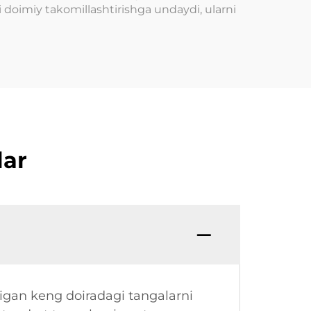
i doimiy takomillashtirishga undaydi, ularni
lar
adigan keng doiradagi tangalarni