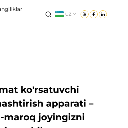
angiliklar
UZ
izmat ko'rsatuvchi
ashtirish apparati –
n-maroq joyingizni