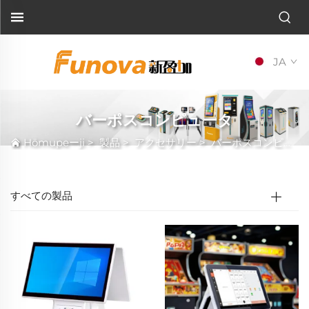
JA
バーポスコンピュータ
Hōmupeーji
>
製品
>
アクセサリー
>
バーポスコンピュータ
すべての製品