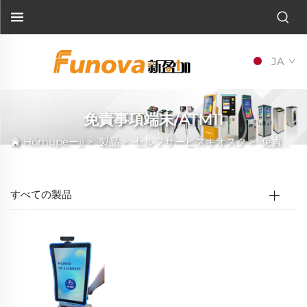
JA
免責事項端末/ATM11
Hōmupeーji
>
製品
>
セルフサービスキオスク
>
免責事項端末/ATM11
すべての製品