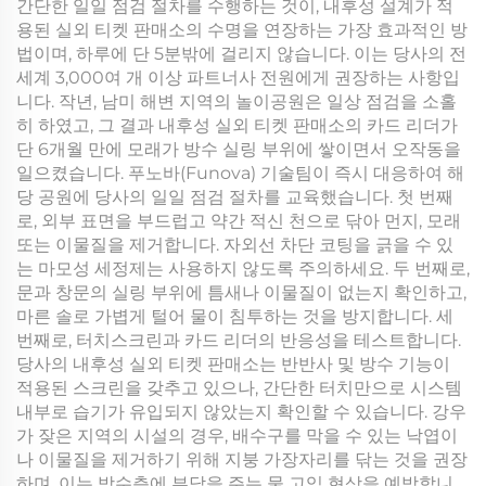
간단한 일일 점검 절차를 수행하는 것이, 내후성 설계가 적
용된 실외 티켓 판매소의 수명을 연장하는 가장 효과적인 방
법이며, 하루에 단 5분밖에 걸리지 않습니다. 이는 당사의 전
세계 3,000여 개 이상 파트너사 전원에게 권장하는 사항입
니다. 작년, 남미 해변 지역의 놀이공원은 일상 점검을 소홀
히 하였고, 그 결과 내후성 실외 티켓 판매소의 카드 리더가
단 6개월 만에 모래가 방수 실링 부위에 쌓이면서 오작동을
일으켰습니다. 푸노바(Funova) 기술팀이 즉시 대응하여 해
당 공원에 당사의 일일 점검 절차를 교육했습니다. 첫 번째
로, 외부 표면을 부드럽고 약간 적신 천으로 닦아 먼지, 모래
또는 이물질을 제거합니다. 자외선 차단 코팅을 긁을 수 있
는 마모성 세정제는 사용하지 않도록 주의하세요. 두 번째로,
문과 창문의 실링 부위에 틈새나 이물질이 없는지 확인하고,
마른 솔로 가볍게 털어 물이 침투하는 것을 방지합니다. 세
번째로, 터치스크린과 카드 리더의 반응성을 테스트합니다.
당사의 내후성 실외 티켓 판매소는 반반사 및 방수 기능이
적용된 스크린을 갖추고 있으나, 간단한 터치만으로 시스템
내부로 습기가 유입되지 않았는지 확인할 수 있습니다. 강우
가 잦은 지역의 시설의 경우, 배수구를 막을 수 있는 낙엽이
나 이물질을 제거하기 위해 지붕 가장자리를 닦는 것을 권장
하며, 이는 방수층에 부담을 주는 물 고임 현상을 예방합니