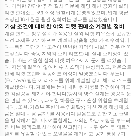
다. 이러한 간단한 점검 절차 덕분에 해당 해변 공원의 실외
티켓 판매소는 3년 이상 원활하게 운영되었으며, 업계 평균
수명인 18개월을 훨씬 상회하는 성과를 달성했습니다.
기상 조건에 대비한 야외 티켓 판매소 계절별 정비
계절 변화는 방수 설계가 적용된 실외 티켓 하우스에 고유한
도전 과제를 야기하므로, 계절별 맞춤형 정비가 필수적입니
다—특히 극단 기상 조건이 빈번한 지역의 시설의 경우 더욱
그렇습니다. 중동 지역의 스키 리조트(네, 실내 스키장이 있
습니다!)는 겨울철 실외 티켓 하우스에서 문제를 겪었습니
다: 지붕에 얼음이 쌓여 배수 시스템이 손상되었고, 저온으로
인해 티켓 프린터 작동에도 이상이 발생했습니다. 푸노바
(Funova) 팀은 이 리조트를 위해 계절별 정비 체크리스트를
개발했습니다. 겨울에는 눈이 내린 후 지붕을 점검하여 과도
한 적설량을 제거해야 합니다(당사의 방수 설계는 경량의 눈
은 견딜 수 있으나, 과도한 하중은 구조 손상 위험을 초래합
니다). 또한, 기초부 주변에는 염화칼슘 대신 전용 해빙제(소
금은 절대 사용 금지!)를 사용하여 얼음으로 인한 기초 균열
을 방지해야 합니다. 여름철에는 자외선 차단 코팅을 부드러
운 비누 용액으로 세척하여 선크림이나 나무 수액 등 재료의
열화를 유발할 수 있는 오염물을 제거하고, 공기 통풍구가