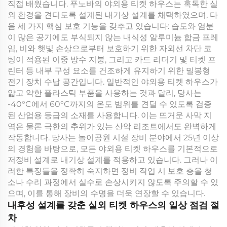
직접 배웠습니다. 푸노바의 야외용 티켓 하우스는 혹독한 실
외 환경을 견디도록 설계된 내기상 설계를 채택하였으며, 다
음 세 가지 핵심 보호 기능을 갖추고 있습니다: 습도와 염분
이 많은 공기에도 부식되지 않는 내식성 알루미늄 합금 프레
임, 비와 햇빛 손상으로부터 보호하기 위한 자외선 차단 코
팅이 적용된 이중 방수 지붕, 그리고 카드 리더기 및 티켓 프
린터 등 내부 구성 요소를 건조하게 유지하기 위한 밀봉형
전기 장치 수납 공간입니다. 일반적인 야외용 티켓 하우스가
얇고 약한 플라스틱 부품을 사용하는 것과 달리, 당사는
-40°C에서 60°C까지의 온도 범위를 견딜 수 있도록 검증
된 산업용 등급의 소재를 사용합니다. 이는 뜨거운 사막 지
역은 물론 극한의 추위가 있는 산악 리조트에서도 완벽하게
작동합니다. 당사는 놀이공원 시설 장비 분야에서 25년 이상
의 경험을 바탕으로, 모든 야외용 티켓 하우스를 기본적으로
저정비 설계로 내기상 설계를 적용하고 있습니다. 그러나 이
러한 특징들을 정확히 숙지하면 정비 작업 시 보호 층을 청
소나 수리 과정에서 실수로 손상시키지 않도록 주의할 수 있
으며, 이를 통해 장비의 수명을 더욱 연장할 수 있습니다.
내후성 설계를 갖춘 실외 티켓 하우스의 일상 점검 절
차