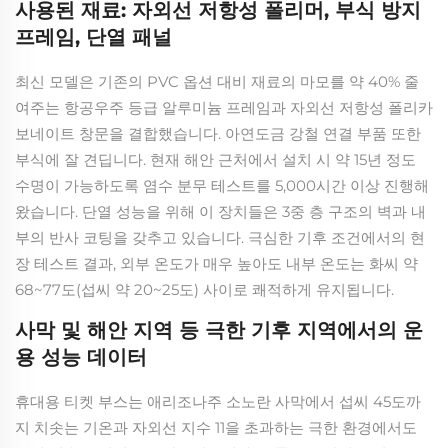
사용된 재료: 자외선 저항성 폴리머, 부식 방지
프레임, 단열 패널
최신 모델은 기존의 PVC 옵션 대비 재료의 마모를 약 40% 줄
여주는 항공우주 등급 알루미늄 프레임과 자외선 저항성 폴리카
보네이트 창문을 결합했습니다. 아연도금 강철 연결 부품 또한
부식에 잘 견딥니다. 현재 해안 근처에서 설치 시 약 15년 정도
수명이 가능하도록 염수 분무 테스트를 5,000시간 이상 진행해
왔습니다. 단열 성능을 위해 이 장치들은 3중 층 구조의 벽과 내
부의 반사 코팅을 갖추고 있습니다. 극심한 기후 조건에서의 현
장 테스트 결과, 외부 온도가 매우 높아도 내부 온도는 화씨 약
68~77도(섭씨 약 20~25도) 사이로 쾌적하게 유지됩니다.
사막 및 해안 지역 등 극한 기후 지역에서의 운
용 성능 데이터
휴대용 티켓 부스는 애리조나주 소노란 사막에서 섭씨 45도까
지 치솟는 기온과 자외선 지수 11을 초과하는 극한 환경에서도