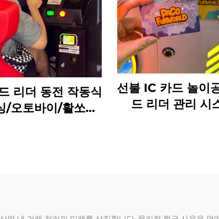
선불 IC 카드 놀이
카드 리더 동전 작동식
드 리더 관리 시
싱/오토바이/활쏘기/
RFID 카드 리더 
 푸셔 게임 머신 탭
락기기용
 단말기 제작 플라스
틱 일본어
업 내 거래 처리의 미래를 상징합니다. 물리적 현금 사용을 없애