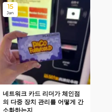
15
1
Jan
Ja
맞
네트워크 카드 리더가 체인점
락
의 다중 장치 관리를 어떻게 간
항
소화하는지