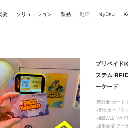
概要
ソリューション
製品
動画
Nyūsu
K
プリペイドI
ステム RF
ーケード
-商品名: カー
-機能: カード
-接続方法: Wi
-適用会場: ア