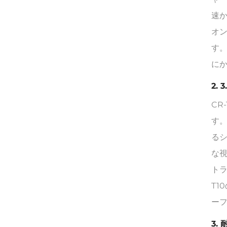
速
オン
す
に
2.
CR
す
る
な
ト
T
ー
3.