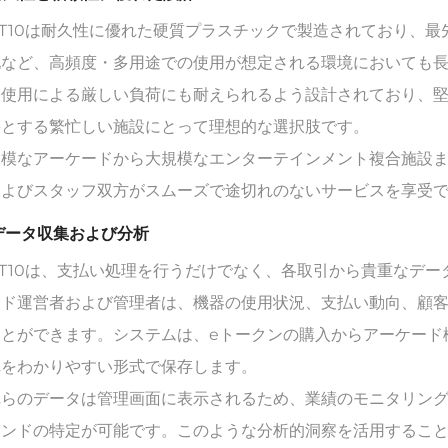
-T10は耐久性に優れた硬質プラスチックで製造されており、
地など、高頻度・多用途での使用が想定される環境においても
な使用による厳しい負荷にも耐えられるよう設計されており、
要とする繁忙しい施設にとって理想的な選択肢です。
模なアーケードから大規模なエンターテインメント複合施設まで
およびスタッフ双方がスムーズで途切れのないサービスを享受
 データ収集および分析
-T10は、支払い処理を行うだけでなく、各取引から貴重なデ
ード運営者および管理者は、機器の使用状況、支払い動向、顧
ことができます。システムは、eトークンの購入からアーケード
れをわかりやすい形式で保存します。
れらのデータは管理画面に表示されるため、業績のモニタリン
レンドの特定が可能です。このような分析的洞察を活用するこ