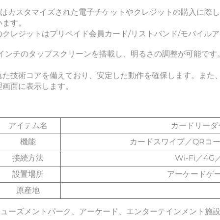
10はカスタマイズされた電子チケットやクレジットの購入に際
います。 
のクレジットはプリペイド会員カード/リストバンド/モバイルア
.2インチのタップスクリーンを搭載し、明るさの調整が可能です
れた技術コアを備えており、安定した動作を確保します。また、
理画面に表示します。 
アイテム名
カードリーダ
機能
カードスワイプ／QRコ
接続方法
Wi-Fi／
設置場所
アーケードゲ
原産地
ミューズメントパーク、アーケード、エンターテインメント施