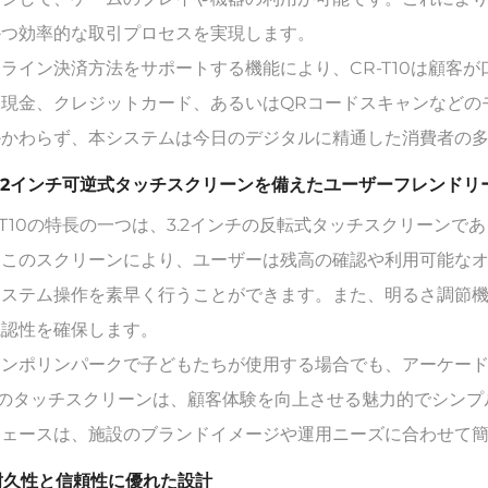
かつ効率的な取引プロセスを実現します。
ライン決済方法をサポートする機能により、CR-T10は顧客
。現金、クレジットカード、あるいはQRコードスキャンなどの
かかわらず、本システムは今日のデジタルに精通した消費者の
 3.2インチ可逆式タッチスクリーンを備えたユーザーフレンド
-T10の特長の一つは、3.2インチの反転式タッチスクリーン
。このスクリーンにより、ユーザーは残高の確認や利用可能な
システム操作を素早く行うことができます。また、明るさ調節
視認性を確保します。
ランポリンパークで子どもたちが使用する場合でも、アーケード
10のタッチスクリーンは、顧客体験を向上させる魅力的でシン
フェースは、施設のブランドイメージや運用ニーズに合わせて
 耐久性と信頼性に優れた設計