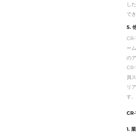
し
で
5.
CR
ー
の
CR
員
リ
す
CR
1.