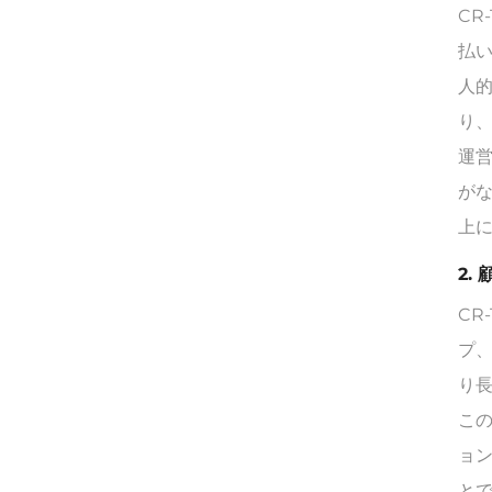
CR
払
人
り
運
が
上
2.
CR
プ
り
こ
ョ
と