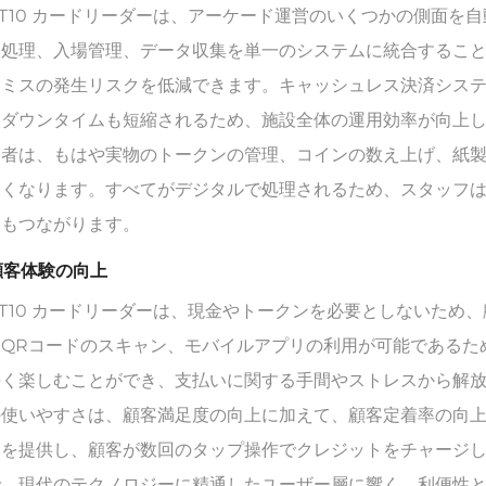
-T10 カードリーダーは、アーケード運営のいくつかの側面
い処理、入場管理、データ収集を単一のシステムに統合するこ
的ミスの発生リスクを低減できます。キャッシュレス決済シス
、ダウンタイムも短縮されるため、施設全体の運用効率が向上
営者は、もはや実物のトークンの管理、コインの数え上げ、紙
なくなります。すべてがデジタルで処理されるため、スタッフ
にもつながります。
 顧客体験の向上
-T10 カードリーダーは、現金やトークンを必要としないた
、QRコードのスキャン、モバイルアプリの利用が可能であるた
長く楽しむことができ、支払いに関する手間やストレスから解
の使いやすさは、顧客満足度の向上に加えて、顧客定着率の向
ンを提供し、顧客が数回のタップ操作でクレジットをチャージ
で、現代のテクノロジーに精通したユーザー層に響く、利便性