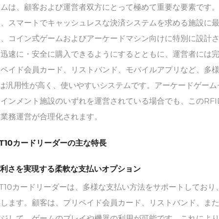
ムは、顧客および運営者双方にとって極めて重要な要素です。Fu
く、スマートでキャッシュレスな決済システムを求める施設に最
は、コイン式ゲームおよびアーケードマシン向けに特別に設計さ
・迅速に・安全に購入できるようにするとともに、運営者には
リペイド会員カード、リストバンド、モバイルアプリなど、多様
10は汎用性が高く、使いやすいシステムです。アーケードゲー
テインメント施設のいずれを運営されている場合でも、このRF
、業務運営が合理化されます。
-T10カードリーダーの主な特長
 便利さを実現する柔軟な支払いオプション
-T10カードリーダーは、多様な支払い方法をサポートしてお
供します。顧客は、プリペイド会員カード、リストバンド、また
ージして、ゲームのプレイや機器の利用が可能です。これによ