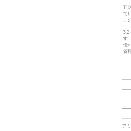
T
て
こ
3
す 
優
管
ア