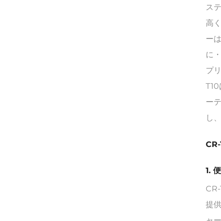
ステ
高
ー
に
プ
T
ー
し
CR
1.
CR
提
ャ