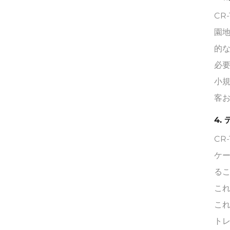
CR
園
的
必
小規
客
4.
CR
ケ
る
こ
こ
ト