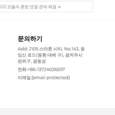
C 522 모듈의 흔한 연결 문제 해결
문의하기
Add: J105.스타툰 시티. No.143, 동
잉신 로드(동환 대베 구), 광저우시
판위구, 광둥성
전화:
+86-13724026597
이메일:
[email protected]