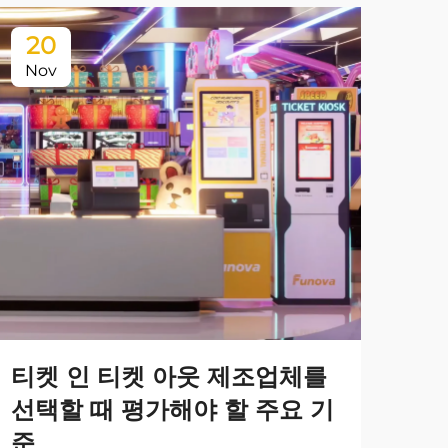
20
1
Nov
Ja
실
템
향
극장
요?
기 
티켓 인 티켓 아웃 제조업체를
더 
만족
선택할 때 평가해야 할 주요 기
혁신
준