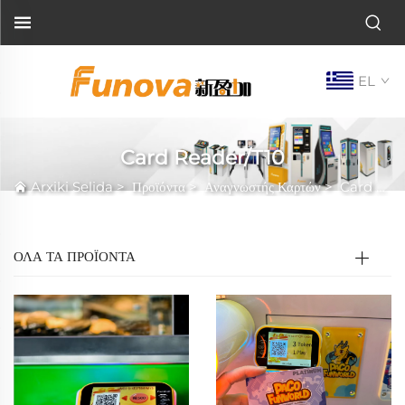
EL
Card Reader/T10
Arxiki Selida
>
Προϊόντα
>
Αναγνωστής Καρτών
>
Card Reader/T10
ΟΛΑ ΤΑ ΠΡΟΪΟΝΤΑ