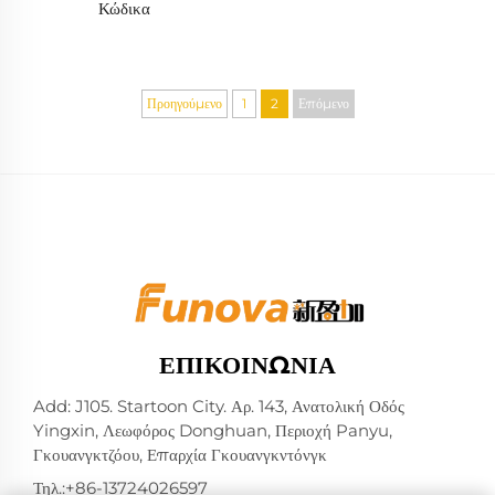
Κώδικα
Προηγούμενο
1
2
Επόμενο
ΕΠΙΚΟΙΝΩΝΊΑ
Add: J105. Startoon City. Αρ. 143, Ανατολική Οδός
Yingxin, Λεωφόρος Donghuan, Περιοχή Panyu,
Γκουανγκτζόου, Επαρχία Γκουανγκντόνγκ
Τηλ.:
+86-13724026597