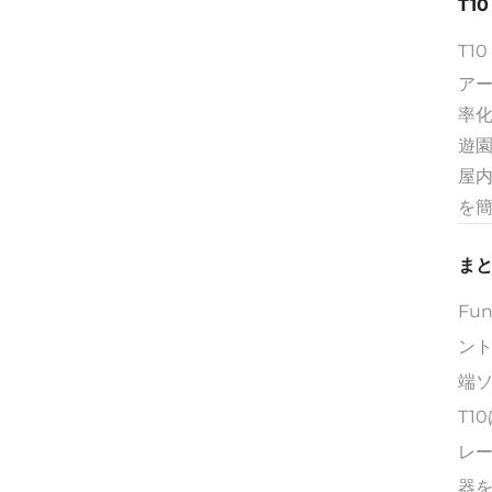
T1
T1
ア
率
遊
屋
を
まと
Fu
ン
端
T
レ
器