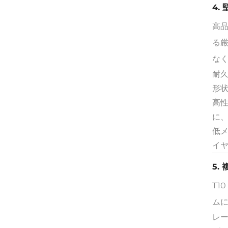
4.
高品
る
な
耐
形
高
に
低
イ
5.
T1
ム
レ