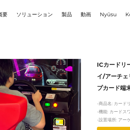
概要
ソリューション
製品
動画
Nyūsu
K
ICカードリ
イ/アーチェ
プカード端末
-商品名: カー
-機能: カード
-設置場所: ア