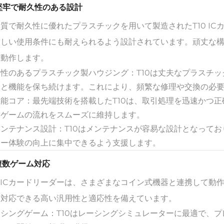
 堅牢で耐久性のある設計
質で耐久性に優れたプラスチックを用いて製造されたT10 I
厳しい使用条件にも耐えられるよう設計されています。頑丈な
く動作します。
久性のあるプラスチック製ハウジング：T10は丈夫なプラスチ
状と機能を保ち続けます。これにより、頻繁な修理や交換の必
性能コア：最先端技術を搭載したT10は、取引処理を迅速かつ
、ゲームの流れをスムーズに維持します。
メンテナンス設計：T10はメンテナンスが容易な設計となって
ヤー体験の向上に集中できるよう支援します。
 複数ゲーム対応
0 ICカードリーダーは、さまざまなコイン式機器と連携して
に対応できる高い汎用性と適応性を備えています。
ーシングゲーム：T10はレーシングシミュレーターに最適で、