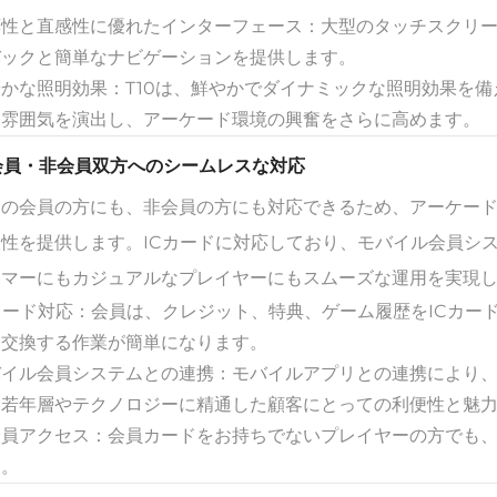
応性と直感性に優れたインターフェース：大型のタッチスクリ
バックと簡単なナビゲーションを提供します。
やかな照明効果：T10は、鮮やかでダイナミックな照明効果を
な雰囲気を演出し、アーケード環境の興奮をさらに高めます。
 会員・非会員双方へのシームレスな対応
常の会員の方にも、非会員の方にも対応できるため、アーケー
軟性を提供します。ICカードに対応しており、モバイル会員シ
タマーにもカジュアルなプレイヤーにもスムーズな運用を実現
カード対応：会員は、クレジット、特典、ゲーム履歴をICカー
・交換する作業が簡単になります。
バイル会員システムとの連携：モバイルアプリとの連携により
、若年層やテクノロジーに精通した顧客にとっての利便性と魅
会員アクセス：会員カードをお持ちでないプレイヤーの方でも
す。