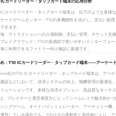
0 ICカードリーダー・タップカード端末の応用分野
0 ICカードリーダー・タップカード端末は、以下のような多
ーケードゲームセンター：T10の多機能性を活かし、支払い処
化できます。
園地：アトラクションへの入場制御、支払い管理、チケット交
内プレイグラウンド：T10の直感的で使いやすいインターフェ
簡単に利用できるファミリー向け施設に最適です。
め：T10 ICカードリーダー・タップカード端末——アーケ
nova社のT10 ICカードリーダー・タップカード端末は、
ト施設などにおいて、決済システムの向上、報酬管理の最適化
ソリューションです。多様な決済オプション、高品質なタッチ
10は、プレイヤーと運営者双方にとってシームレスで魅力的か
ーシングゲーム、オートバイシミュレーター、アーチェリー機
を運営している場合でも、T10はその柔軟性と高性能により、