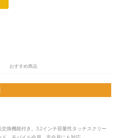
おすすめ商品
明
交換機能付き。3.2インチ容量性タッチスクリー
ード、モバイル会員、非会員にも対応 