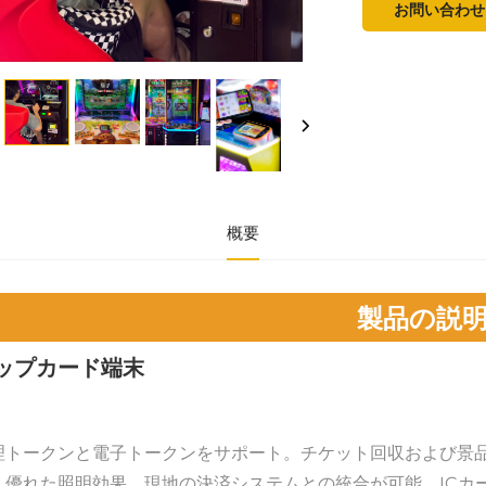
お問い合わせ
概要
製品の説
ップカード端末 
理トークンと電子トークンをサポート。チケット回収および景品
。優れた照明効果。現地の決済システムとの統合が可能。ICカ