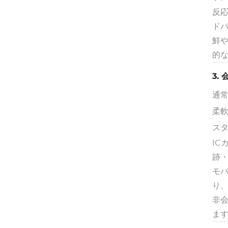
反
ド
鮮
的
3.
通
柔
ス
IC
跡
モ
り
非
ま