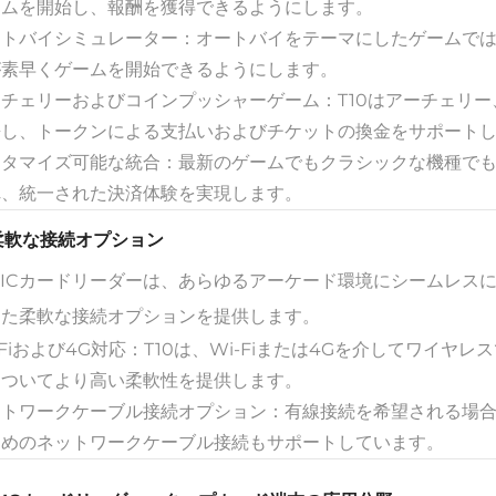
ームを開始し、報酬を獲得できるようにします。
ートバイシミュレーター：オートバイをテーマにしたゲームでは
が素早くゲームを開始できるようにします。
ーチェリーおよびコインプッシャーゲーム：T10はアーチェリ
携し、トークンによる支払いおよびチケットの換金をサポート
スタマイズ可能な統合：最新のゲームでもクラシックな機種でも
れ、統一された決済体験を実現します。
 柔軟な接続オプション
0 ICカードリーダーは、あらゆるアーケード環境にシームレ
じた柔軟な接続オプションを提供します。
-Fiおよび4G対応：T10は、Wi-Fiまたは4Gを介してワイ
についてより高い柔軟性を提供します。
ットワークケーブル接続オプション：有線接続を希望される場合
ためのネットワークケーブル接続もサポートしています。