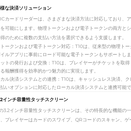
 多様な決済ソリューション
0 ICカードリーダーは、さまざまな決済方法に対応しており
とを可能にします。物理トークンおよび電子トークンの両方と
獲得のために複数の支払い方法を選択できるよう支援します。
理トークンおよび電子トークン対応：T10は、従来型の物理ト
バイルアプリに事前にロード可能な電子トークンもサポートし
ケットの発行および交換：T10は、プレイヤーがチケットを取
する報酬獲得を効率的かつ魅力的に実現します。
ーカル決済システムとの連携：T10は、キャッシュレス決済、
支払いオプションに対応したローカル決済システムと連携可能
 3.2インチ容量性タッチスクリーン
0の3.2インチ容量性タッチスクリーンは、その特長的な機能
り、プレイヤーはカードのスワイプ、QRコードのスキャン、ゲ
。