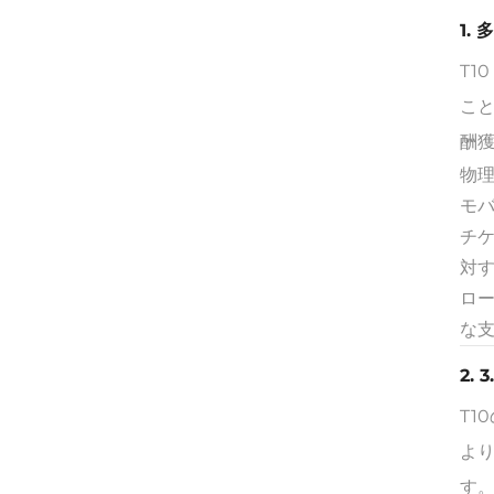
1.
T1
こ
酬
物
モ
チ
対
ロ
な
2.
T1
よ
す