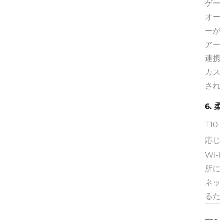
ゲ
オ
ー
ア
連
カ
さ
6.
T1
応
Wi
所
ネ
る