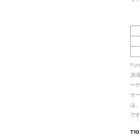
Fu
決
ー
サ
は
で
T1