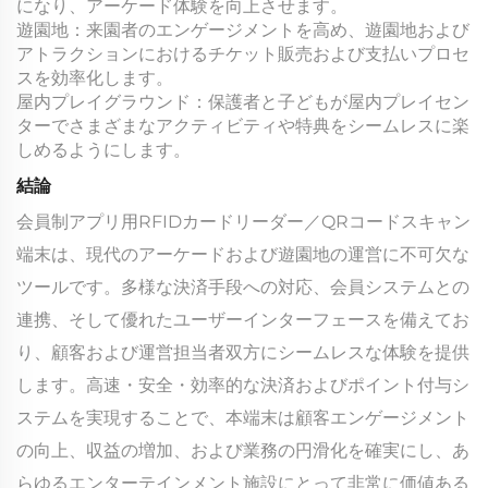
になり、アーケード体験を向上させます。
遊園地：来園者のエンゲージメントを高め、遊園地および
アトラクションにおけるチケット販売および支払いプロセ
スを効率化します。
屋内プレイグラウンド：保護者と子どもが屋内プレイセン
ターでさまざまなアクティビティや特典をシームレスに楽
しめるようにします。
結論
会員制アプリ用RFIDカードリーダー／QRコードスキャン
端末は、現代のアーケードおよび遊園地の運営に不可欠な
ツールです。多様な決済手段への対応、会員システムとの
連携、そして優れたユーザーインターフェースを備えてお
り、顧客および運営担当者双方にシームレスな体験を提供
します。高速・安全・効率的な決済およびポイント付与シ
ステムを実現することで、本端末は顧客エンゲージメント
の向上、収益の増加、および業務の円滑化を確実にし、あ
らゆるエンターテインメント施設にとって非常に価値ある