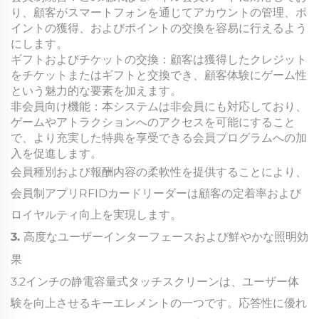
り、顧客がスマートフォンを通じてアカウントの管理、ポ
イントの獲得、およびポイントの交換を容易に行えるよう
にします。
ギフトおよびチケットの交換：顧客は獲得したクレジット
をチケットまたはギフトと交換でき、顧客体験にゲーム性
という魅力的な要素を加えます。
非会員向け機能：本システムは非会員にも対応しており、
ゲームやアトラクションへのアクセスを可能にすること
で、より充実した特典を享受できる会員プログラムへの加
入を促進します。
会員種別および報酬内容の柔軟性を提供することにより、
会員制アプリRFIDカードリーダーは顧客の定着率および
ロイヤルティ向上を実現します。
3. 高度なユーザーインターフェースおよび鮮やかな照明効
果
3.2インチの静電容量式タッチスクリーンは、ユーザー体
験を向上させるキーエレメントの一つです。応答性に優れ