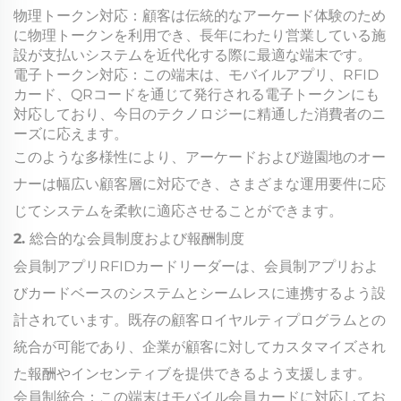
物理トークン対応：顧客は伝統的なアーケード体験のため
に物理トークンを利用でき、長年にわたり営業している施
設が支払いシステムを近代化する際に最適な端末です。
電子トークン対応：この端末は、モバイルアプリ、RFID
カード、QRコードを通じて発行される電子トークンにも
対応しており、今日のテクノロジーに精通した消費者のニ
ーズに応えます。
このような多様性により、アーケードおよび遊園地のオー
ナーは幅広い顧客層に対応でき、さまざまな運用要件に応
じてシステムを柔軟に適応させることができます。
2. 総合的な会員制度および報酬制度
会員制アプリRFIDカードリーダーは、会員制アプリおよ
びカードベースのシステムとシームレスに連携するよう設
計されています。既存の顧客ロイヤルティプログラムとの
統合が可能であり、企業が顧客に対してカスタマイズされ
た報酬やインセンティブを提供できるよう支援します。
会員制統合：この端末はモバイル会員カードに対応してお