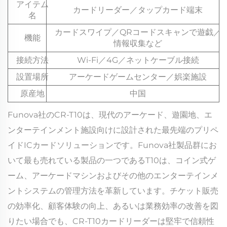
アイテム
カードリーダー／タップカード端末
名
カードスワイプ／QRコードスキャンで遊戯／
機能
情報収集など
接続方法
Wi-Fi／4G／ネットケーブル接続
設置場所
アーケードゲームセンター／娯楽施設
原産地
中国
Funova社のCR-T10は、現代のアーケード、遊園地、エ
ンターテインメント施設向けに設計された最先端のプリペ
イドICカードソリューションです。Funova社製品群にお
いて最も売れている製品の一つであるT10は、コイン式ゲ
ーム、アーケードマシンおよびその他のエンターテインメ
ントシステムの管理方法を革新しています。チケット販売
の効率化、顧客体験の向上、あるいは業務効率の改善を図
りたい場合でも、CR-T10カードリーダーは堅牢で信頼性