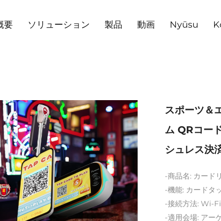
概要
ソリューション
製品
動画
Nyūsu
K
スポーツ＆
ム QRコー
シュレス決済
-商品名: カー
-機能: カード
-接続方法: Wi
-適用会場: ア