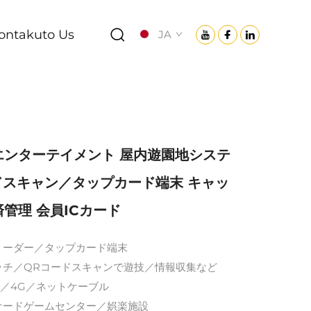
ontakuto Us
JA
エンターテイメント 屋内遊園地システ
ドスキャン／タップカード端末 キャッ
管理 会員ICカード
ドリーダー／タップカード端末
タッチ／QRコードスキャンで遊技／情報収集など
-Fi／4G／ネットケーブル
ーケードゲームセンター／娯楽施設