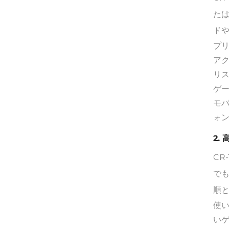
たは
ド
プ
ア
リ
ゲ
モ
ォ
2.
CR
で
順
使
い