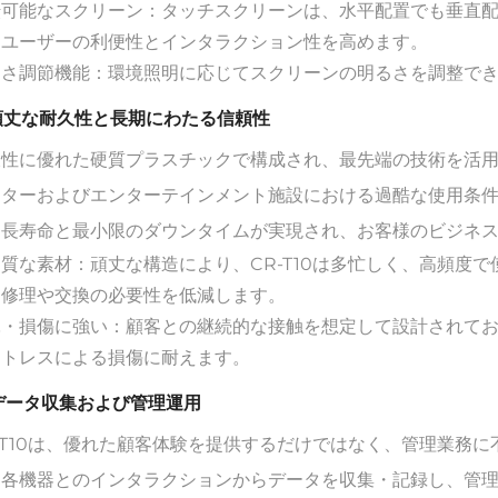
転可能なスクリーン：タッチスクリーンは、水平配置でも垂直
、ユーザーの利便性とインタラクション性を高めます。
るさ調節機能：環境照明に応じてスクリーンの明るさを調整で
 頑丈な耐久性と長期にわたる信頼性
久性に優れた硬質プラスチックで構成され、最先端の技術を活
ンターおよびエンターテインメント施設における過酷な使用条
、長寿命と最小限のダウンタイムが実現され、お客様のビジネ
質な素材：頑丈な構造により、CR-T10は多忙しく、高頻度
、修理や交換の必要性を低減します。
・損傷に強い：顧客との継続的な接触を想定して設計されており
ストレスによる損傷に耐えます。
 データ収集および管理運用
-T10は、優れた顧客体験を提供するだけではなく、管理業務
、各機器とのインタラクションからデータを収集・記録し、管