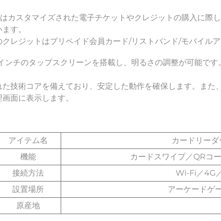
10はカスタマイズされた電子チケットやクレジットの購入に際
います。 
のクレジットはプリペイド会員カード/リストバンド/モバイルア
.2インチのタップスクリーンを搭載し、明るさの調整が可能です
れた技術コアを備えており、安定した動作を確保します。また、
理画面に表示します。 
アイテム名
カードリーダ
機能
カードスワイプ／QRコ
接続方法
Wi-Fi／
設置場所
アーケードゲ
原産地