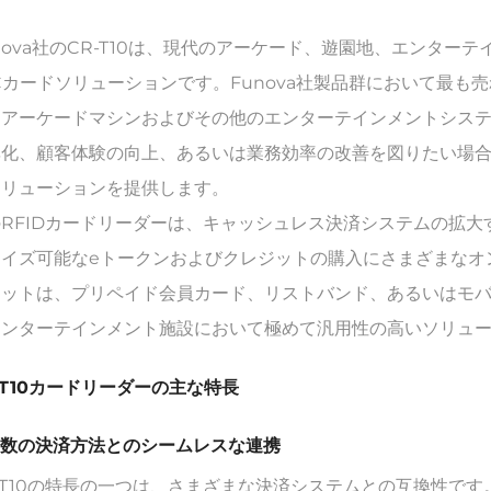
nova社のCR-T10は、現代のアーケード、遊園地、エンタ
Cカードソリューションです。Funova社製品群において最も
、アーケードマシンおよびその他のエンターテインメントシス
化、顧客体験の向上、あるいは業務効率の改善を図りたい場合で
ソリューションを提供します。
のRFIDカードリーダーは、キャッシュレス決済システムの拡
マイズ可能なeトークンおよびクレジットの購入にさまざまなオ
ジットは、プリペイド会員カード、リストバンド、あるいはモ
エンターテインメント施設において極めて汎用性の高いソリュ
-T10カードリーダーの主な特長
 複数の決済方法とのシームレスな連携
-T10の特長の一つは、さまざまな決済システムとの互換性で