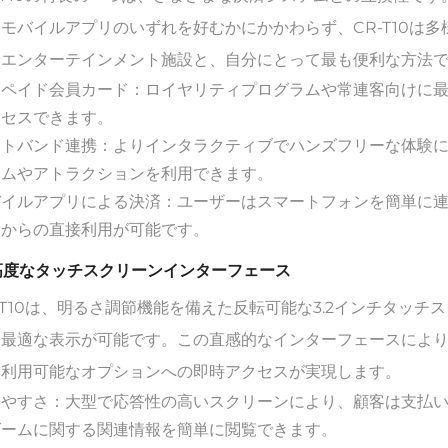
モバイルアプリのいずれを好むかにかかわらず、CR-T10は
やエンターテインメント施設と、自分にとって最も便利な方法
リペイド会員カード：ロイヤリティプログラムや常連客向けに
クセスできます。
ストバンド連携：よりインタラクティブでハンズフリーな体験
ームやアトラクションを利用できます。
バイルアプリによる決済：ユーザーはスマートフォンを簡単に
ンからの直接利用が可能です。
 高度なタッチスクリーンインターフェース
-T10は、明るさ調節機能を備えた反転可能な3.2インチタッ
も最適な表示が可能です。この直感的なインターフェースによ
と利用可能なオプションへの即時アクセスが実現します。
いやすさ：大型で応答性の高いスクリーンにより、顧客は支払
ゲームに関する関連情報を簡単に閲覧できます。