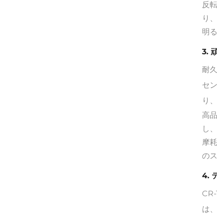
反
り
明
3.
耐
セ
り
高品
し
摩耗
の
4.
CR
は