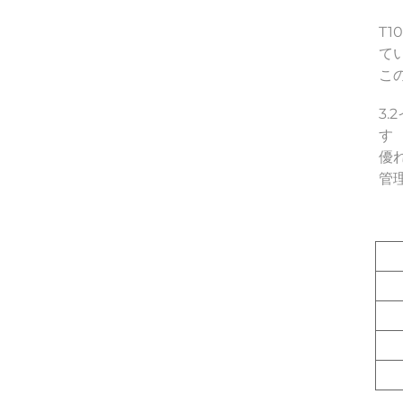
T
て
こ
3
す 
優
管