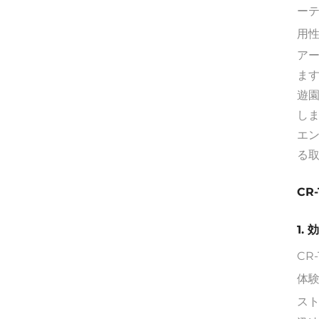
ー
用
アー
ま
遊園
し
エン
る
CR
1.
CR
体
ス