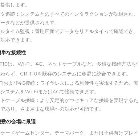
を提供します。
ータ追跡：システムとのすべてのインタラクションが記録され
データなどが提供されます。
アルタイム監視：管理画面でデータをリアルタイムで確認でき
に対応できます。
 簡単な接続性
-T10は、Wi-Fi、4G、ネットケーブルなど、多様な接続方
わらず、CR-T10を既存のシステムに容易に統合できます。
-Fiおよび4G接続：ワイヤレスによる利便性を実現するため
システムをWi-Fiまたは4Gで接続できます。
ットケーブル接続：より安定的かつセキュアな接続を実現する
能であり、さまざまな環境への対応が可能です。
 複数の会場に最適
ケードゲームセンター、テーマパーク、または子供向けプレイゾ