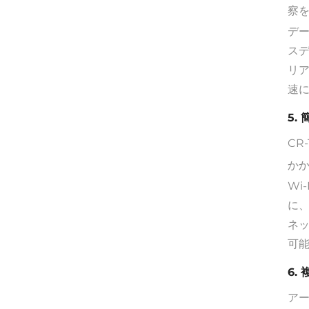
察
デ
ス
リ
速
5.
CR
かか
Wi
に、
ネ
可
6.
アー