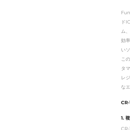
Fu
ドI
ム
効率
い
こ
タ
レ
な
CR
1.
CR