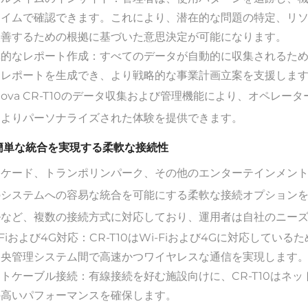
タイムで確認できます。これにより、潜在的な問題の特定、リ
改善するための根拠に基づいた意思決定が可能になります。
率的なレポート作成：すべてのデータが自動的に収集されるた
なレポートを生成でき、より戦略的な事業計画立案を支援しま
nova CR-T10のデータ収集および管理機能により、オペレ
てよりパーソナライズされた体験を提供できます。
 簡単な統合を実現する柔軟な接続性
ケード、トランポリンパーク、その他のエンターテインメント施設で
システムへの容易な統合を可能にする柔軟な接続オプションを提
ルなど、複数の接続方式に対応しており、運用者は自社のニー
-Fiおよび4G対応：CR-T10はWi-Fiおよび4Gに対応し
中央管理システム間で高速かつワイヤレスな通信を実現します
トケーブル接続：有線接続を好む施設向けに、CR-T10はネ
の高いパフォーマンスを確保します。