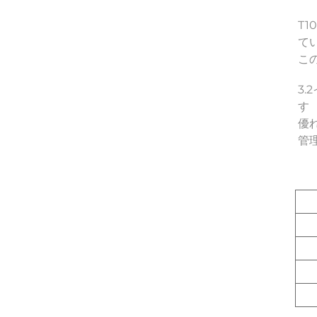
T
て
こ
3
す 
優
管