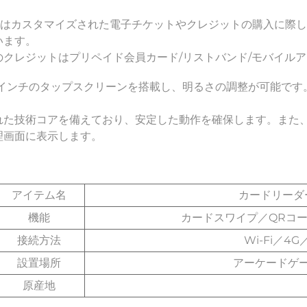
10はカスタマイズされた電子チケットやクレジットの購入に際
います。 
のクレジットはプリペイド会員カード/リストバンド/モバイルア
.2インチのタップスクリーンを搭載し、明るさの調整が可能です
れた技術コアを備えており、安定した動作を確保します。また、
理画面に表示します。 
アイテム名
カードリーダ
機能
カードスワイプ／QRコ
接続方法
Wi-Fi／
設置場所
アーケードゲ
原産地