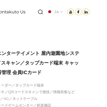
ontakuto Us
JA
エンターテイメント 屋内遊園地システ
ドスキャン／タップカード端末 キャッ
管理 会員ICカード
ドリーダー／タップカード端末
タッチ／QRコードスキャンで遊技／情報収集など
-Fi／4G／ネットケーブル
ーケードゲームセンター／娯楽施設