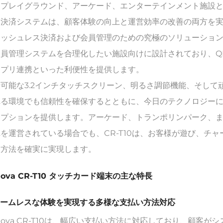
内プレイグラウンド、アーケード、エンターテインメント施設
な決済システムは、顧客体験の向上と運営効率の改善の両方を
ッシュレス決済および会員管理のための究極のソリューション——Fu
会員管理システムを合理化したい施設向けに設計されており、Q
アプリ連携といった利便性を提供します。
可能な3.2インチタッチスクリーン、明るさ調節機能、そして頑
れる環境でも信頼性を確保するとともに、今日のテクノロジー
オプションを提供します。アーケード、トランポリンパーク、
を運営されている場合でも、CR-T10は、お客様が遊び、チ
な方法を確実に実現します。
nova CR-T10 タッチカード端末の主な特長
 シームレスな体験を実現する多様な支払い方法対応
nova CR-T10は、幅広い支払い方法に対応しており、顧客