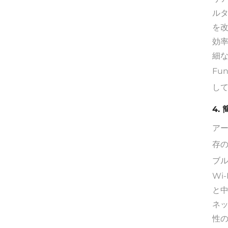
ル
を
効
細
Fu
し
4.
アー
存の
ブ
Wi
と
ネッ
性