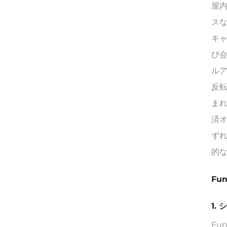
屋
ス
キャ
び
ル
反転
ま
済
ずれ
的
Fu
1.
Fu