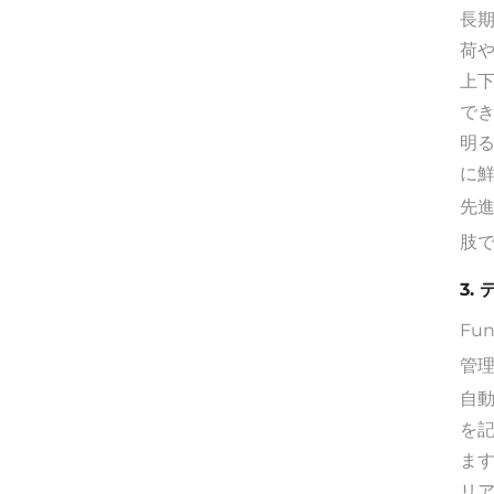
長
荷
上下
で
明
に
先進
肢
3.
Fu
管
自
を
ま
リ