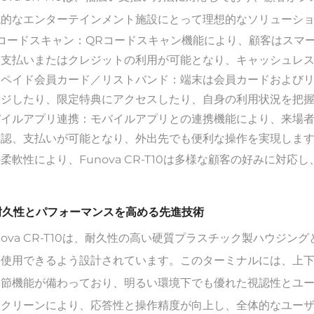
代的なエンターテインメント施設にとって理想的なソリューシ
Rコードスキャン：QRコードスキャン機能により、顧客はスマ
に支払いまたはクレジットの利用が可能となり、キャッシュレ
リペイド会員カード／リストバンド：端末は会員カードおよび
ージしたり、限定特典にアクセスしたり、自身の利用状況を把
バイルアプリ連携：モバイルアプリとの連携機能により、来場
確認、支払いが可能となり、外出先でも便利な操作を実現しま
柔軟性により、Funova CR-T10は多様な顧客の好みに対
。
 耐久性とパフォーマンスを高める先進技術
nova CR-T10は、耐久性の高い硬質プラスチック製ハウジ
使用できるよう設計されています。このターミナルには、上下
調節機能が備わっており、明るい環境下でも優れた視認性とユ
スクリーンにより、応答性と操作精度が向上し、全体的なユー