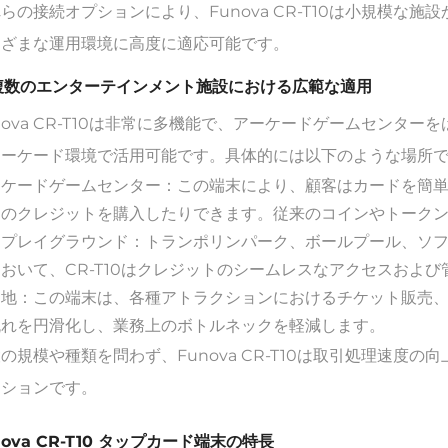
らの接続オプションにより、Funova CR-T10は小規模な
まざまな運用環境に高度に適応可能です。
 複数のエンターテインメント施設における広範な適用
nova CR-T10は非常に多機能で、アーケードゲームセンタ
アーケード環境で活用可能です。具体的には以下のような場所
ーケードゲームセンター：この端末により、顧客はカードを簡
ムのクレジットを購入したりできます。従来のコインやトーク
内プレイグラウンド：トランポリンパーク、ボールプール、ソ
おいて、CR-T10はクレジットのシームレスなアクセスおよ
園地：この端末は、各種アトラクションにおけるチケット販売
流れを円滑化し、業務上のボトルネックを軽減します。
の規模や種類を問わず、Funova CR-T10は取引処理速度
ーションです。
nova CR-T10 タップカード端末の特長