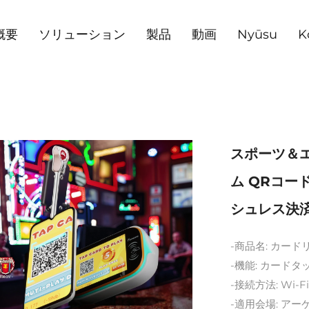
概要
ソリューション
製品
動画
Nyūsu
K
スポーツ＆
ム QRコー
シュレス決済
-商品名: カー
-機能: カード
-接続方法: Wi
-適用会場: ア