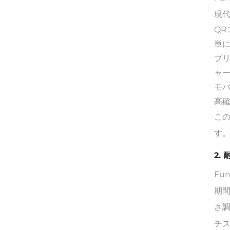
現
Q
単
プ
ャ
モ
高
この
す
2.
Fu
期間
さ
チ