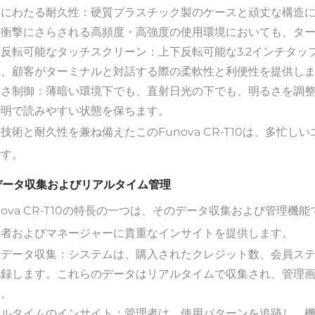
期にわたる耐久性：硬質プラスチック製のケースと頑丈な構造
や衝撃にさらされる高頻度・高強度の使用環境においても、タ
反転可能なタッチスクリーン：上下反転可能な3.2インチタ
き、顧客がターミナルと対話する際の柔軟性と利便性を提供し
るさ制御：薄暗い環境下でも、直射日光の下でも、明るさを調
鮮明で読みやすい状態を保ちます。
技術と耐久性を兼ね備えたこのFunova CR-T10は、多忙
です。
 データ収集およびリアルタイム管理
nova CR-T10の特長の一つは、そのデータ収集および管理
理者およびマネージャーに貴重なインサイトを提供します。
動データ収集：システムは、購入されたクレジット数、会員ス
記録します。これらのデータはリアルタイムで収集され、管理
す。
アルタイムのインサイト：管理者は、使用パターンを追跡し、