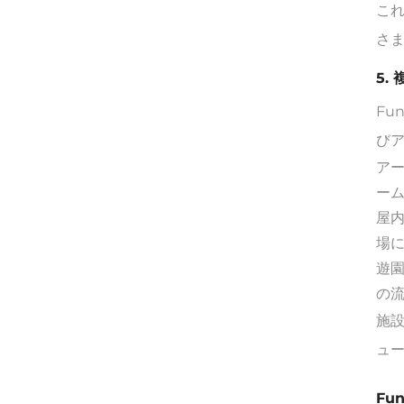
これ
さ
5.
Fu
び
ア
ー
屋
場に
遊
の
施設
ュ
Fu