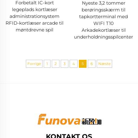
Forbetalt IC-kort
Nyeste 3,2 tommer
legeplads kortlæser
berøringsskærm til
administrationsystem
tapkortterminal med
RFID-kortlæser arcade til
WIFI T10
møntdrevne spil
Arkadekortlæser til
underholdningsspilcenter
Forrige
1
2
3
4
5
6
Næste
KONTAKT OS