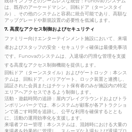
既存インフラとのシームレスな統合：Funovaのシステム
は、既存のアーケードマシン、回転ドア（ターンスタイ
ル）、その他のシステムと容易に統合可能であり、高額な
アップグレードや新規設置の必要性を低減します。
7. 高度なアクセス制御およびセキュリティ
ファミリー向けエンターテインメント施設において、来場
者およびスタッフの安全・セキュリティ確保は最優先事項
です。Funovaのシステムは、入退場の円滑な管理を支援
する高度なアクセス制御機能を提供します。
回転ドア（ターンスタイル）およびゲートロック：本シス
テムは、回転ドア、バリアゲート、ロック装置と連携し、
認証された会員またはチケット保有者のみが施設内の特定
エリアへアクセスできるよう制御します。
活動・遊戯時間の追跡：屋内プレイグラウンドおよびトラ
ンポリンパークでは、本システムが顧客が各アトラクショ
ンで過ごす時間を追跡し、公平な利用を確保するととも
に、活動の運用効率化を支援します。
来場者フロー管理：本システムは、混雑時における大量の
来場者を効果的に管理し、スムーズな入場および退場プロ