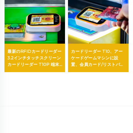
最新のRFIDカードリーダー
カードリーダー T10、アー
3.2インチタッチスクリーン
ケードゲームマシンに設
カードリーダー T10P 端末
置、会員カード/リストバン
アーケードクロー／ドール
ドをかざして残額のチャー
／ガチャポンマシン用
ジまたは引き出しが可能