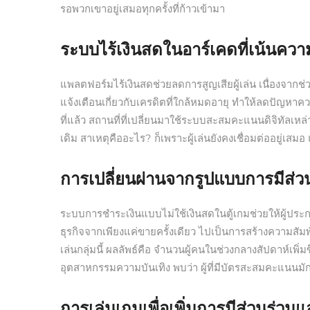
รอพวกเขาอยู่เสมอทุกครั้งที่ก้าวเข้ามา
ระบบไร้เงินสดในอาร์เคดที่เน้นควา
แพลตฟอร์มไร้เงินสดช่วยลดการสูญเสียผู้เล่น เนื่องจากช
แจ้งเตือนเกี่ยวกับเครดิตที่ใกล้หมดอายุ ทำให้ลดปัญห
ที่แล้ว สถานที่ที่เปลี่ยนมาใช้ระบบสะสมคะแนนดิจิทัลเห
เดิม สาเหตุคืออะไร? ก็เพราะผู้เล่นยังคงเชื่อมต่ออยู่เสมอ แ
การเปลี่ยนผ่านจากรูปแบบการมีส่ว
ระบบการชำระเงินแบบไม่ใช้เงินสดในตู้เกมช่วยให้ผู้ประ
ธุรกิจจากเพียงแค่ขายครั้งเดียว ไปเป็นการสร้างความสัม
เล่นกลุ่มนี้ ผลลัพธ์คือ จำนวนผู้คนในช่วงกลางสัปดาห์เพิ
อุตสาหกรรมความบันเทิง พบว่า ผู้ที่มีบัตรสะสมคะแนนมักจะใ
การเล่นเกมเพื่อเพิ่มการมีส่วนร่ว