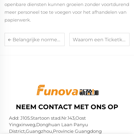
openbare diensten kunnen groeien zonder voortdurend
meer personeel toe te voegen voor het afhandelen van
papierwerk.
Belangrijke normen om te beoordelen bij het kiezen van een ticket in ticket out fabrikant
Waarom een Ticketkiosk met Cashless Betalingsopties het Betalingsgemak voor Bezoekers Verhoogt
NEEM CONTACT MET ONS OP
Add: J105.Startoon stad.Nr.143,Oost
Yingxinweg,Donghuan Laan Panyu
District,Guangzhou,Provincie Guangdong